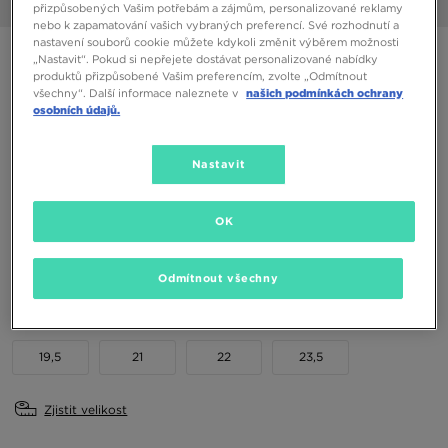
1/6
přizpůsobených Vašim potřebám a zájmům, personalizované reklamy
nebo k zapamatování vašich vybraných preferencí. Své rozhodnutí a
nastavení souborů cookie můžete kdykoli změnit výběrem možnosti
NIKE FORCE 1 LOW EASYON BT
„Nastavit“. Pokud si nepřejete dostávat personalizované nabídky
produktů přizpůsobené Vašim preferencím, zvolte „Odmítnout
všechny“. Další informace naleznete v
našich podmínkách ochrany
790 Kč
osobních údajů.
990 Kč
-20%
(Nejnižší cena za posledních 30 dní)
1490 Kč
-47%
(Původní cena)
Nastavit
Dostupné Barvy
OK
Vyberte velikost
Odmítnout všechny
EU
US
19,5
21
22
23,5
Zjistit velikost