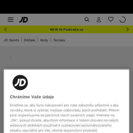
NEW IN Podívejte se
JD Sports
Dětské
Boty
Tenisky
Chráníme Vaše údaje
Snažíme se, aby bylo nakupování pro naše zákazníky příjemné a aby
výrobky, které si vybírají, nejlépe odpovídaly jejich potřebám. Přitom
plně respektujeme bezpečnost všech osobních údajů. Klikněte na
„OK“, pokud chcete, abychom informace o Vašem chování na našich
webových stránkách používali k vypracování personalizovaného
obsahu speciálně pro Vás, včetně doporučení produktů