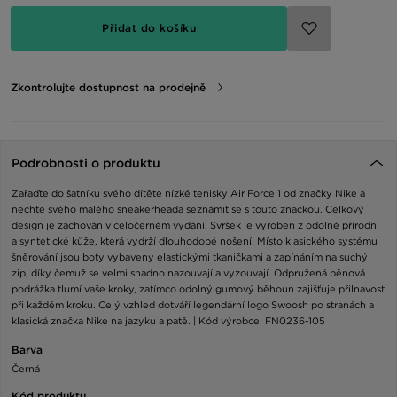
Přidat do košíku
Zkontrolujte dostupnost na prodejně
Podrobnosti o produktu
Zařaďte do šatníku svého dítěte nízké tenisky Air Force 1 od značky Nike a
nechte svého malého sneakerheada seznámit se s touto značkou. Celkový
design je zachován v celočerném vydání. Svršek je vyroben z odolné přírodní
a syntetické kůže, která vydrží dlouhodobé nošení. Místo klasického systému
šněrování jsou boty vybaveny elastickými tkaničkami a zapínáním na suchý
zip, díky čemuž se velmi snadno nazouvají a vyzouvají. Odpružená pěnová
podrážka tlumí vaše kroky, zatímco odolný gumový běhoun zajišťuje přilnavost
při každém kroku. Celý vzhled dotváří legendární logo Swoosh po stranách a
klasická značka Nike na jazyku a patě. | Kód výrobce: FN0236-105
Barva
Černá
Kód produktu