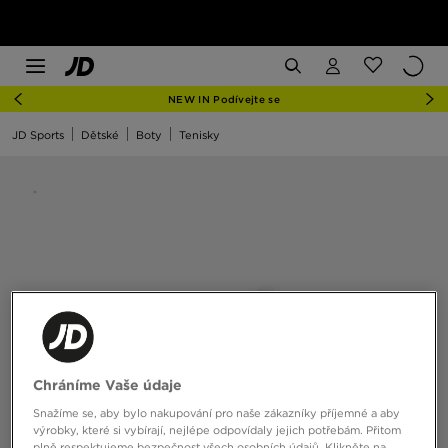
NEW IN Podívejte se
JD Sports
Dětské
Boty
Tenisky
Chráníme Vaše údaje
Snažíme se, aby bylo nakupování pro naše zákazníky příjemné a aby
výrobky, které si vybírají, nejlépe odpovídaly jejich potřebám. Přitom
plně respektujeme bezpečnost všech osobních údajů. Klikněte na