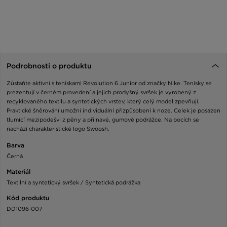
Podrobnosti o produktu
Zůstaňte aktivní s teniskami Revolution 6 Junior od značky Nike. Tenisky se
prezentují v černém provedení a jejich prodyšný svršek je vyrobený z
recyklovaného textilu a syntetických vrstev, který celý model zpevňují.
Praktické šněrování umožní individuální přizpůsobení k noze. Celek je posazen
tlumící mezipodešvi z pěny a přilnavé, gumové podrážce. Na bocích se
nachází charakteristické logo Swoosh.
Barva
Černá
Materiál
Textilní a syntetický svršek / Syntetická podrážka
Kód produktu
DD1096-007