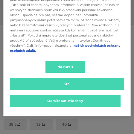
1/6
„OK“, pokud chcete, abychom informace o Vašem chování na našich
webových stránkách používali k vypracování personalizovaného
obsahu speciálně pro Vás, včetně doporučení produktů
Obrázky
360°
přizpůsobených Vašim potřebám a zájmům, personalizované reklamy
nebo k zapamatování vašich vybraných preferencí. Své rozhodnutí a
nastavení souborů cookie můžete kdykoli změnit výběrem možnosti
NIKE REVOLUTION 6
„Nastavit“. Pokud si nepřejete dostávat personalizované nabídky
produktů přizpůsobené Vašim preferencím, zvolte „Odmítnout
všechny“. Další informace naleznete v
našich podmínkách ochrany
1090 Kč
osobních údajů.
Dostupné Barvy
Nastavit
Černá
Vyberte velikost
OK
EU
US
Odmítnout všechny
35,5
36
36,5
37,5
38
38,5
39
40