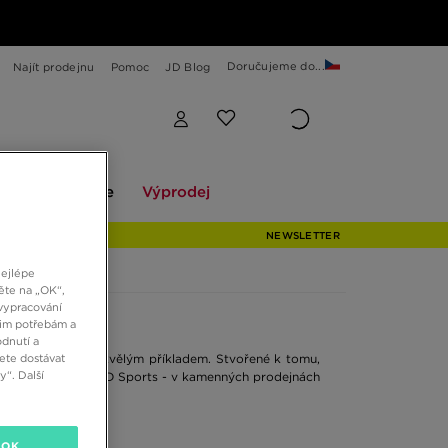
Doručujeme do...
Najít prodejnu
Pomoc
JD Blog
Explore
Výprodej
ekce
Explore
Výprodej
NEWSLETTER
nejlépe
ěte na „OK“,
vypracování
šim potřebám a
dnutí a
ete dostávat
volution 6
jsou skvělým příkladem. Stvořené k tomu,
“. Další
ution 6 najdete v JD Sports - v kamenných prodejnách
OK