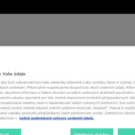
ské
Dámské
Dětské
Doplňky
Značky
ánské
Dámské
Dětské
Doplňky
Značky
Kol
BESTSELLERS
 Vaše údaje
 aby bylo nakupování pro naše zákazníky příjemné a aby výrobky, které si vybírají, 
jejich potřebám. Přitom plně respektujeme bezpečnost všech osobních údajů. Klikn
e, abychom informace o Vašem chování na našich webových stránkách používali k 
vaného obsahu speciálně pro Vás, včetně doporučení produktů přizpůsobených Va
sonalizované reklamy nebo k zapamatování vašich vybraných preferencí. Své rozho
ouborů cookie můžete kdykoli změnit výběrem možnosti „Nastavit“. Pokud si nepřej
ích — jsou stálým elementem street style stylizací. Boty na běhání
Nike Re
vané nabídky produktů přizpůsobené Vašim preferencím, zvolte „Odmítnout všechny
dálenosti, nyní vám pomohou sebejistě kráčet ulicemi. Svůj pár Nike Revol
naleznete v
našich podmínkách ochrany osobních údajů.
 na běžné nošení
tavit
Odmítnout všechny