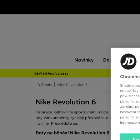
Novinky
Only
Pán
Novinky
Only at JD
P
at
JD
NEW IN Podívejte se
Chráníme
JD Sports
Nike Revolution 6
Snažíme se,
odpovídaly 
pokud chcet
Nike Revolution 6
personalizo
zájmům, per
nastavení s
Inspirace kultovními sportovními model vládnou na ulic
personalizo
aby vám umožnily rychleji překována dlouhé i krátké vz
informace 
i online. Přesvědčte se.
Boty na běhání Nike Revolution 6 - sport style
Nas