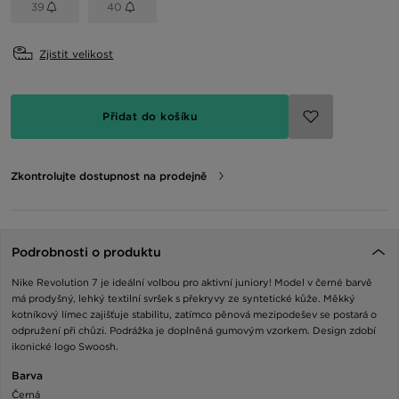
39
40
Zjistit velikost
Přidat do košíku
Zkontrolujte dostupnost na prodejně
Podrobnosti o produktu
Nike Revolution 7 je ideální volbou pro aktivní juniory! Model v černé barvě
má prodyšný, lehký textilní svršek s překryvy ze syntetické kůže. Měkký
kotníkový límec zajišťuje stabilitu, zatímco pěnová mezipodešev se postará o
odpružení při chůzi. Podrážka je doplněná gumovým vzorkem. Design zdobí
ikonické logo Swoosh.
Barva
Černá