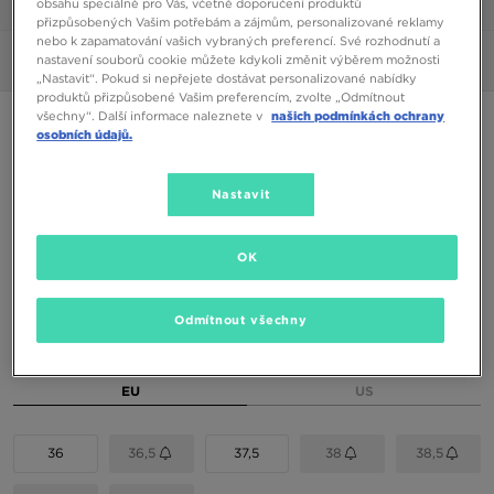
obsahu speciálně pro Vás, včetně doporučení produktů
1/6
přizpůsobených Vašim potřebám a zájmům, personalizované reklamy
nebo k zapamatování vašich vybraných preferencí. Své rozhodnutí a
nastavení souborů cookie můžete kdykoli změnit výběrem možnosti
Obrázky
360°
„Nastavit“. Pokud si nepřejete dostávat personalizované nabídky
produktů přizpůsobené Vašim preferencím, zvolte „Odmítnout
všechny“. Další informace naleznete v
našich podmínkách ochrany
NIKE REVOLUTION 7 GS
osobních údajů.
850 Kč
Nastavit
990 Kč
-14%
(Nejnižší cena za posledních 30 dní)
1390 Kč
-39%
(Původní cena)
OK
Dostupné Barvy
Černá
Odmítnout všechny
Vyberte velikost
EU
US
36
36,5
37,5
38
38,5