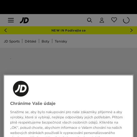
NEW IN Podívejte se
JD Sports
Dětské
Boty
Tenisky
Chráníme Vaše údaje
Snažíme se, aby bylo nakupování pro naše zákazníky příjemné a aby
výrobky, které si vybírají, nejlépe odpovídaly jejich potřebám. Přitom
plně respektujeme bezpečnost všech osobních údajů. Klikněte na
„OK“, pokud chcete, abychom informace o Vašem chování na našich
webových stránkách používali k vypracování personalizovaného