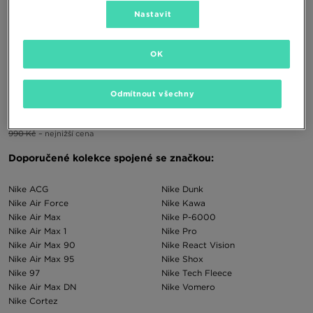
Nastavit
OK
NIKE REVOLUTION 7 GS
Odmítnout všechny
850 Kč
1390 Kč
990 Kč
– nejnižší cena
Doporučené kolekce spojené se značkou:
Nike ACG
Nike Dunk
Nike Air Force
Nike Kawa
Nike Air Max
Nike P-6000
Nike Air Max 1
Nike Pro
Nike Air Max 90
Nike React Vision
Nike Air Max 95
Nike Shox
Nike 97
Nike Tech Fleece
Nike Air Max DN
Nike Vomero
Nike Cortez