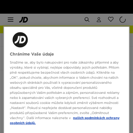
NEW IN Podívejte se
JD Sports
Nike Revolution 7
Chráníme Vaše údaje
Nike Revolution 7
1 produkt
Snažíme se, aby bylo nakupování pro naše zákazníky příjemné a aby
výrobky, které si vybírají, nejlépe odpovídaly jejich potřebám. Přitom
plně respektujeme bezpečnost všech osobních údajů. Klikněte na
„OK“, pokud chcete, abychom informace o Vašem chování na našich
Seřadit:
Doporučené
Filtrovat
webových stránkách používali k vypracování personalizovaného
obsahu speciálně pro Vás, včetně doporučení produktů
přizpůsobených Vašim potřebám a zájmům, personalizované reklamy
nebo k zapamatování vašich vybraných preferencí. Své rozhodnutí a
nastavení souborů cookie můžete kdykoli změnit výběrem možnosti
„Nastavit“. Pokud si nepřejete dostávat personalizované nabídky
produktů přizpůsobené Vašim preferencím, zvolte „Odmítnout
všechny“. Další informace naleznete v
našich podmínkách ochrany
osobních údajů.