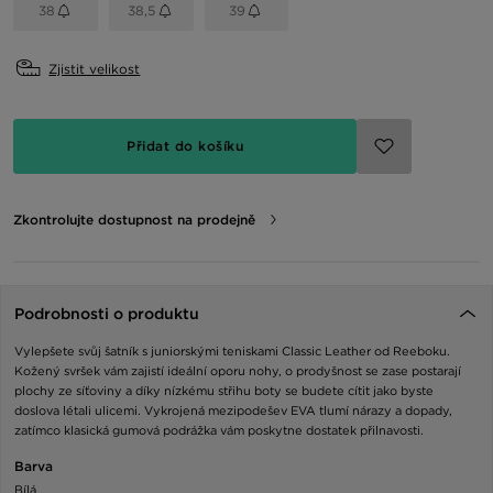
38
38,5
39
Zjistit velikost
Přidat do košíku
Zkontrolujte dostupnost na prodejně
Podrobnosti o produktu
Vylepšete svůj šatník s juniorskými teniskami Classic Leather od Reeboku.
Kožený svršek vám zajistí ideální oporu nohy, o prodyšnost se zase postarají
plochy ze síťoviny a díky nízkému střihu boty se budete cítit jako byste
doslova létali ulicemi. Vykrojená mezipodešev EVA tlumí nárazy a dopady,
zatímco klasická gumová podrážka vám poskytne dostatek přilnavosti.
Barva
Bílá