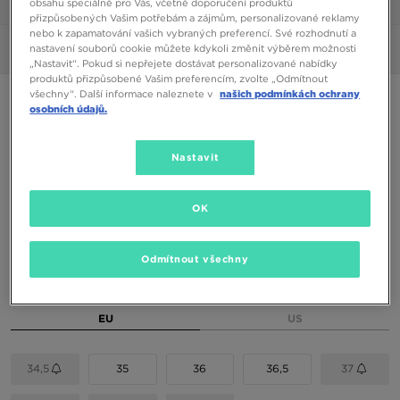
obsahu speciálně pro Vás, včetně doporučení produktů
1/7
přizpůsobených Vašim potřebám a zájmům, personalizované reklamy
nebo k zapamatování vašich vybraných preferencí. Své rozhodnutí a
nastavení souborů cookie můžete kdykoli změnit výběrem možnosti
Obrázky
360°
„Nastavit“. Pokud si nepřejete dostávat personalizované nabídky
produktů přizpůsobené Vašim preferencím, zvolte „Odmítnout
všechny“. Další informace naleznete v
našich podmínkách ochrany
REEBOK CL LTHR
osobních údajů.
890 Kč
Nastavit
1050 Kč
-15%
(Nejnižší cena za posledních 30 dní)
1590 Kč
-44%
(Původní cena)
OK
Dostupné Barvy
Odmítnout všechny
Vyberte velikost
EU
US
34,5
35
36
36,5
37