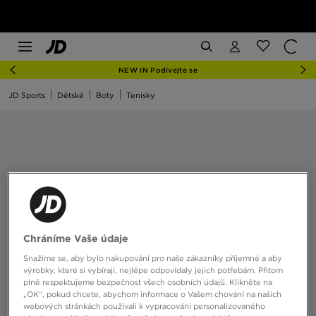
NEW IN Podívejte se
JD Sports
Dětské
Boty
Tenisky
Chráníme Vaše údaje
Snažíme se, aby bylo nakupování pro naše zákazníky příjemné a aby
výrobky, které si vybírají, nejlépe odpovídaly jejich potřebám. Přitom
plně respektujeme bezpečnost všech osobních údajů. Klikněte na
„OK“, pokud chcete, abychom informace o Vašem chování na našich
webových stránkách používali k vypracování personalizovaného