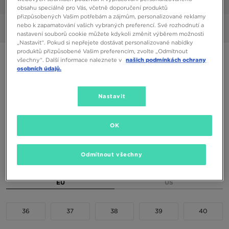
1/6
obsahu speciálně pro Vás, včetně doporučení produktů
přizpůsobených Vašim potřebám a zájmům, personalizované reklamy
nebo k zapamatování vašich vybraných preferencí. Své rozhodnutí a
Obrázky
360°
nastavení souborů cookie můžete kdykoli změnit výběrem možnosti
„Nastavit“. Pokud si nepřejete dostávat personalizované nabídky
produktů přizpůsobené Vašim preferencím, zvolte „Odmítnout
TIMBERLAND FIELD TREKKER
všechny“. Další informace naleznete v
našich podmínkách ochrany
osobních údajů.
2090 Kč
2590 Kč
-19%
(Nejnižší cena za posledních 30 dní)
Nastavit
2590 Kč
-19%
(Původní cena)
OK
Dostupné Barvy
Odmítnout všechny
Vyberte velikost
EU
US
36
37
38
39
40