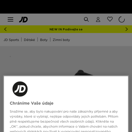
NEW IN Podívejte se
JD Sports
Dětské
Boty
Zimní boty
Chráníme Vaše údaje
Snažíme se, aby bylo nakupování pro naše zákazníky příjemné a aby
výrobky, které si vybírají, nejlépe odpovídaly jejich potřebám. Přitom
plně respektujeme bezpečnost všech osobních údajů. Klikněte na
„OK“, pokud chcete, abychom informace o Vašem chování na našich
webových stránkách používali k vypracování personalizovaného