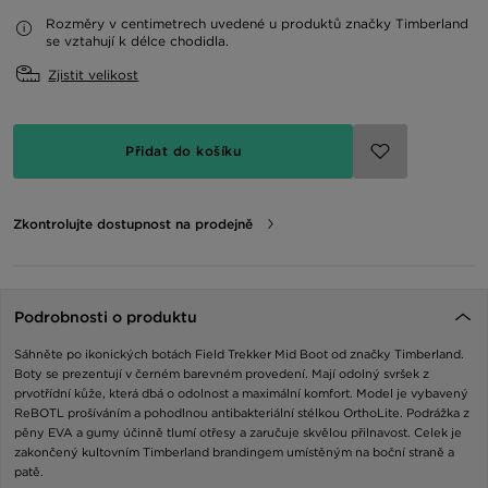
Rozměry v centimetrech uvedené u produktů značky Timberland
se vztahují k délce chodidla.
Zjistit velikost
Přidat do košíku
Zkontrolujte dostupnost na prodejně
Podrobnosti o produktu
Sáhněte po ikonických botách Field Trekker Mid Boot od značky Timberland.
Boty se prezentují v černém barevném provedení. Mají odolný svršek z
prvotřídní kůže, která dbá o odolnost a maximální komfort. Model je vybavený
ReBOTL prošíváním a pohodlnou antibakteriální stélkou OrthoLite. Podrážka z
pěny EVA a gumy účinně tlumí otřesy a zaručuje skvělou přilnavost. Celek je
zakončený kultovním Timberland brandingem umístěným na boční straně a
patě.