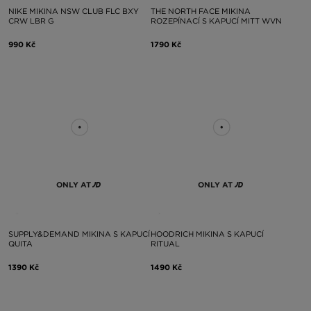
NIKE MIKINA NSW CLUB FLC BXY
THE NORTH FACE MIKINA
CRW LBR G
ROZEPÍNACÍ S KAPUCÍ MITT WVN
990 Kč
1790 Kč
ONLY AT
ONLY AT
SUPPLY&DEMAND MIKINA S KAPUCÍ
HOODRICH MIKINA S KAPUCÍ
QUITA
RITUAL
1390 Kč
1490 Kč