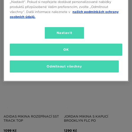
ONLY AT
„Nastavit“. Pokud si nepřejete dostávat personalizované nabídky
produktů přizpůsobené Vašim preferencím, zvolte „Odmítnout
všechny“. Další informace naleznete v
našich podmínkách ochrany
osobních údajů.
NIKE MIKINA S KAPUCÍ NSW AIR
ADIDAS MIKINA ROZEPÍNACÍ SST
MAX FLC OTH B
TRACK TOP
Nastavit
1690 Kč
1099 Kč
OK
Odmítnout všechny
ADIDAS MIKINA ROZEPÍNACÍ SST
JORDAN MIKINA S KAPUCÍ
TRACK TOP
BROOKLYN FLC PO
1099 Kč
1290 Kč