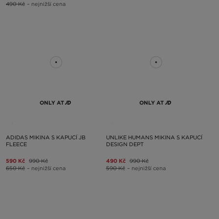
490 Kč
– nejnižší cena
ONLY AT
ONLY AT
ADIDAS MIKINA S KAPUCÍ JB
UNLIKE HUMANS MIKINA S KAPUCÍ
FLEECE
DESIGN DEPT
590 Kč
990 Kč
490 Kč
990 Kč
650 Kč
– nejnižší cena
590 Kč
– nejnižší cena