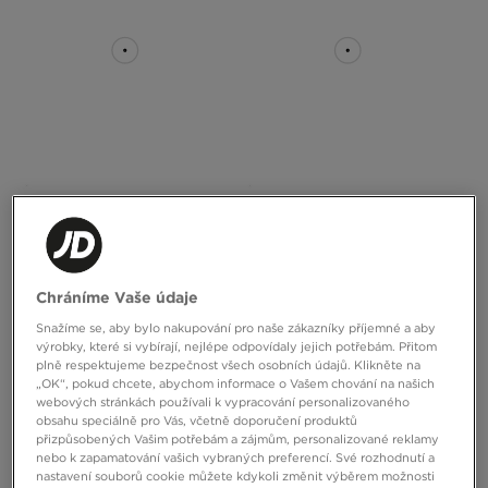
NIKE MIKINA G NSW STUDIO FLC
NIKE MIKINA ROZEPÍNACÍ Z
BXY OS LBR
KAPTUREM B NSW TCH FLC MIX
990 Kč
2090 Kč
Chráníme Vaše údaje
Snažíme se, aby bylo nakupování pro naše zákazníky příjemné a aby
výrobky, které si vybírají, nejlépe odpovídaly jejich potřebám. Přitom
plně respektujeme bezpečnost všech osobních údajů. Klikněte na
„OK“, pokud chcete, abychom informace o Vašem chování na našich
webových stránkách používali k vypracování personalizovaného
obsahu speciálně pro Vás, včetně doporučení produktů
přizpůsobených Vašim potřebám a zájmům, personalizované reklamy
nebo k zapamatování vašich vybraných preferencí. Své rozhodnutí a
nastavení souborů cookie můžete kdykoli změnit výběrem možnosti