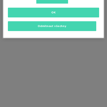
Změňte kritéria vyhledávání nebo
odstraňte vybrané filtry
OK
Odmítnout všechny