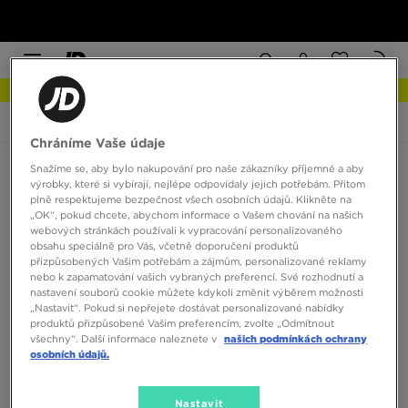
NEW IN Podívejte se
JD Sports
Emporio Armani Milano
Chráníme Vaše údaje
Snažíme se, aby bylo nakupování pro naše zákazníky příjemné a aby
Emporio Armani Milano
výrobky, které si vybírají, nejlépe odpovídaly jejich potřebám. Přitom
0 produktů
plně respektujeme bezpečnost všech osobních údajů. Klikněte na
„OK“, pokud chcete, abychom informace o Vašem chování na našich
webových stránkách používali k vypracování personalizovaného
Seřadit:
Doporučené
Filtrovat
obsahu speciálně pro Vás, včetně doporučení produktů
přizpůsobených Vašim potřebám a zájmům, personalizované reklamy
nebo k zapamatování vašich vybraných preferencí. Své rozhodnutí a
nastavení souborů cookie můžete kdykoli změnit výběrem možnosti
„Nastavit“. Pokud si nepřejete dostávat personalizované nabídky
produktů přizpůsobené Vašim preferencím, zvolte „Odmítnout
všechny“. Další informace naleznete v
našich podmínkách ochrany
osobních údajů.
Žádné produkty k zobrazení
Nastavit