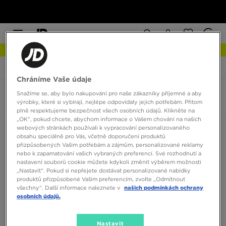
NEW IN Podívejte se
JD Sports
Hoka Kawana 2
Chráníme Vaše údaje
Snažíme se, aby bylo nakupování pro naše zákazníky příjemné a aby
Hoka Kawana 2
výrobky, které si vybírají, nejlépe odpovídaly jejich potřebám. Přitom
0 produktů
plně respektujeme bezpečnost všech osobních údajů. Klikněte na
„OK“, pokud chcete, abychom informace o Vašem chování na našich
webových stránkách používali k vypracování personalizovaného
Seřadit:
Doporučené
Filtrovat
obsahu speciálně pro Vás, včetně doporučení produktů
přizpůsobených Vašim potřebám a zájmům, personalizované reklamy
nebo k zapamatování vašich vybraných preferencí. Své rozhodnutí a
nastavení souborů cookie můžete kdykoli změnit výběrem možnosti
„Nastavit“. Pokud si nepřejete dostávat personalizované nabídky
produktů přizpůsobené Vašim preferencím, zvolte „Odmítnout
všechny“. Další informace naleznete v
našich podmínkách ochrany
osobních údajů.
Žádné produkty k zobrazení
Nastavit