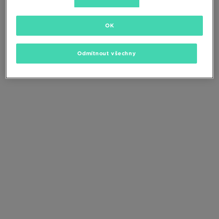
Změňte kritéria vyhledávání nebo
odstraňte vybrané filtry
OK
Odmítnout všechny