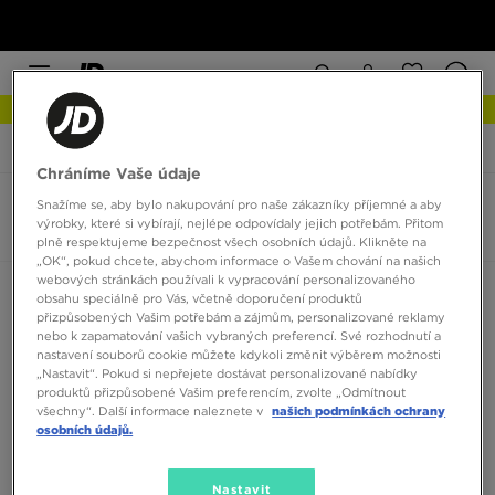
NEW IN Podívejte se
JD Sports
Hoodrich Core Sliders
Chráníme Vaše údaje
Snažíme se, aby bylo nakupování pro naše zákazníky příjemné a aby
Hoodrich Core Sliders
výrobky, které si vybírají, nejlépe odpovídaly jejich potřebám. Přitom
0 produktů
plně respektujeme bezpečnost všech osobních údajů. Klikněte na
„OK“, pokud chcete, abychom informace o Vašem chování na našich
webových stránkách používali k vypracování personalizovaného
Seřadit:
Doporučené
Filtrovat
obsahu speciálně pro Vás, včetně doporučení produktů
přizpůsobených Vašim potřebám a zájmům, personalizované reklamy
nebo k zapamatování vašich vybraných preferencí. Své rozhodnutí a
nastavení souborů cookie můžete kdykoli změnit výběrem možnosti
„Nastavit“. Pokud si nepřejete dostávat personalizované nabídky
produktů přizpůsobené Vašim preferencím, zvolte „Odmítnout
všechny“. Další informace naleznete v
našich podmínkách ochrany
osobních údajů.
Žádné produkty k zobrazení
Nastavit