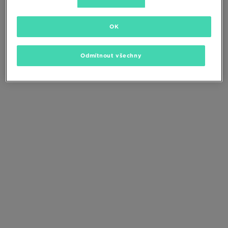
Změňte kritéria vyhledávání nebo
odstraňte vybrané filtry
OK
Odmítnout všechny