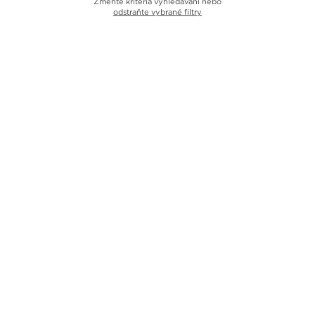
Změňte kritéria vyhledávání nebo
odstraňte vybrané filtry