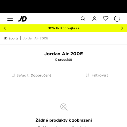
NEW IN Podívejte se
JD Sports
Jordan Air 200E
Jordan Air 200E
0 produktů
Seřadit:
Doporučené
Filtrovat
Žádné produkty k zobrazení