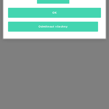
Změňte kritéria vyhledávání nebo
odstraňte vybrané filtry
OK
Odmítnout všechny