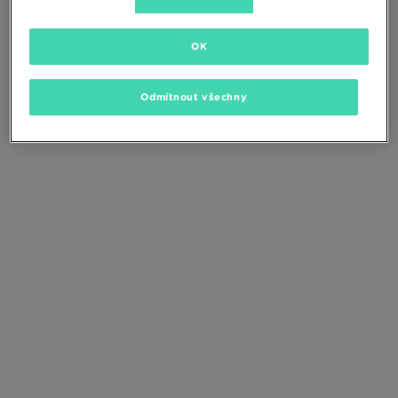
Změňte kritéria vyhledávání nebo
odstraňte vybrané filtry
OK
Odmítnout všechny