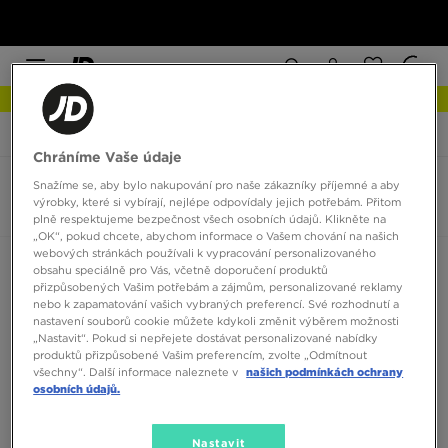
NEW IN Podívejte se
JD Sports
Jordan Series es
Chráníme Vaše údaje
Snažíme se, aby bylo nakupování pro naše zákazníky příjemné a aby
Jordan Series es
výrobky, které si vybírají, nejlépe odpovídaly jejich potřebám. Přitom
0 produktů
plně respektujeme bezpečnost všech osobních údajů. Klikněte na
„OK“, pokud chcete, abychom informace o Vašem chování na našich
webových stránkách používali k vypracování personalizovaného
Seřadit:
Doporučené
Filtrovat
obsahu speciálně pro Vás, včetně doporučení produktů
přizpůsobených Vašim potřebám a zájmům, personalizované reklamy
nebo k zapamatování vašich vybraných preferencí. Své rozhodnutí a
nastavení souborů cookie můžete kdykoli změnit výběrem možnosti
„Nastavit“. Pokud si nepřejete dostávat personalizované nabídky
produktů přizpůsobené Vašim preferencím, zvolte „Odmítnout
všechny“. Další informace naleznete v
našich podmínkách ochrany
osobních údajů.
Žádné produkty k zobrazení
Nastavit