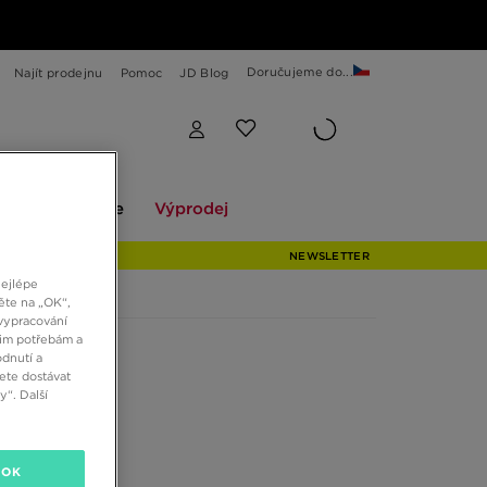
Doručujeme do...
Najít prodejnu
Pomoc
JD Blog
Explore
Výprodej
ekce
Explore
Výprodej
NEWSLETTER
nejlépe
ěte na „OK“,
vypracování
šim potřebám a
dnutí a
ete dostávat
“. Další
OK