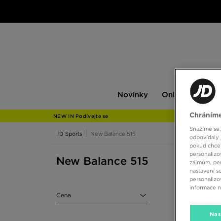
Novinky
Only
Pán
Novinky
Only at JD
P
at
JD
Chráníme
NEW IN Podívejte se
Snažíme se,
JD Sports
New Balance 515
odpovídaly 
pokud chcet
personalizo
New Balance 515
zájmům, per
nastavení s
personalizo
informace 
Cena
Nas