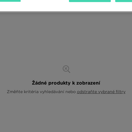
Žádné produkty k zobrazení
Změňte kritéria vyhledávání nebo
odstraňte vybrané filtry