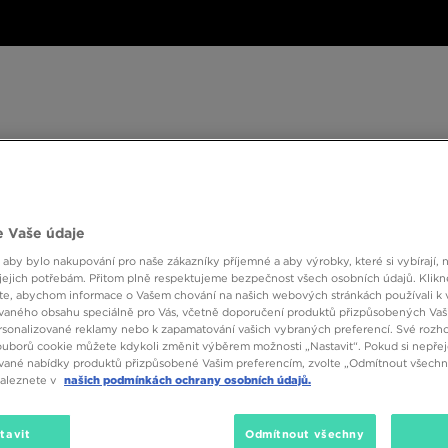
ské
Dámské
Dětské
Doplňky
Značky
ánské
Dámské
Dětské
Doplňky
Značky
Kol
 Vaše údaje
BESTSELLERS
 aby bylo nakupování pro naše zákazníky příjemné a aby výrobky, které si vybírají, 
jejich potřebám. Přitom plně respektujeme bezpečnost všech osobních údajů. Klikn
e, abychom informace o Vašem chování na našich webových stránkách používali k 
vaného obsahu speciálně pro Vás, včetně doporučení produktů přizpůsobených Va
sonalizované reklamy nebo k zapamatování vašich vybraných preferencí. Své rozho
ouborů cookie můžete kdykoli změnit výběrem možnosti „Nastavit“. Pokud si nepřej
vané nabídky produktů přizpůsobené Vašim preferencím, zvolte „Odmítnout všechny
naleznete v
našich podmínkách ochrany osobních údajů.
tavit
Odmítnout všechny