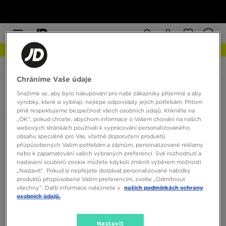
NEW IN Podívejte se
JD Sports
New Balance 878
Chráníme Vaše údaje
Snažíme se, aby bylo nakupování pro naše zákazníky příjemné a aby
New Balance 878
výrobky, které si vybírají, nejlépe odpovídaly jejich potřebám. Přitom
0 produktů
plně respektujeme bezpečnost všech osobních údajů. Klikněte na
„OK“, pokud chcete, abychom informace o Vašem chování na našich
webových stránkách používali k vypracování personalizovaného
Seřadit:
Doporučené
Filtrovat
obsahu speciálně pro Vás, včetně doporučení produktů
přizpůsobených Vašim potřebám a zájmům, personalizované reklamy
nebo k zapamatování vašich vybraných preferencí. Své rozhodnutí a
nastavení souborů cookie můžete kdykoli změnit výběrem možnosti
„Nastavit“. Pokud si nepřejete dostávat personalizované nabídky
produktů přizpůsobené Vašim preferencím, zvolte „Odmítnout
všechny“. Další informace naleznete v
našich podmínkách ochrany
osobních údajů.
Žádné produkty k zobrazení
Nastavit