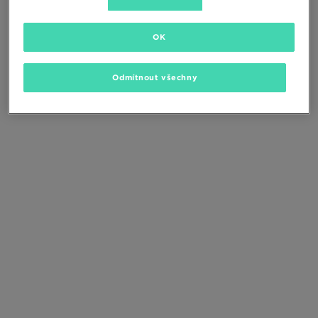
Změňte kritéria vyhledávání nebo
odstraňte vybrané filtry
OK
Odmítnout všechny