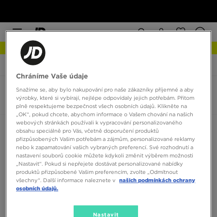
NEW IN Podívejte se
JD Sports
New Balance WRPD Runner
Chráníme Vaše údaje
Snažíme se, aby bylo nakupování pro naše zákazníky příjemné a aby
New Balance WRPD Runner
výrobky, které si vybírají, nejlépe odpovídaly jejich potřebám. Přitom
0 produktů
plně respektujeme bezpečnost všech osobních údajů. Klikněte na
„OK“, pokud chcete, abychom informace o Vašem chování na našich
webových stránkách používali k vypracování personalizovaného
Seřadit:
Doporučené
Filtrovat
obsahu speciálně pro Vás, včetně doporučení produktů
přizpůsobených Vašim potřebám a zájmům, personalizované reklamy
nebo k zapamatování vašich vybraných preferencí. Své rozhodnutí a
nastavení souborů cookie můžete kdykoli změnit výběrem možnosti
„Nastavit“. Pokud si nepřejete dostávat personalizované nabídky
produktů přizpůsobené Vašim preferencím, zvolte „Odmítnout
všechny“. Další informace naleznete v
našich podmínkách ochrany
osobních údajů.
Žádné produkty k zobrazení
Nastavit