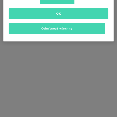
Změňte kritéria vyhledávání nebo
odstraňte vybrané filtry
OK
Odmítnout všechny