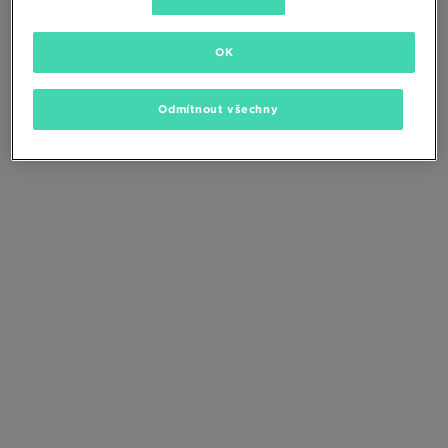
Změňte kritéria vyhledávání nebo
odstraňte vybrané filtry
OK
Odmítnout všechny