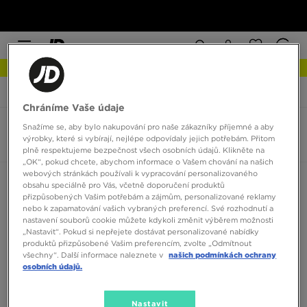
NEW IN Podívejte se
JD Sports
Nike Air Max Bella Trainer 4
Chráníme Vaše údaje
Snažíme se, aby bylo nakupování pro naše zákazníky příjemné a aby
Nike Air Max Bella Trainer 4
výrobky, které si vybírají, nejlépe odpovídaly jejich potřebám. Přitom
0 produktů
plně respektujeme bezpečnost všech osobních údajů. Klikněte na
„OK“, pokud chcete, abychom informace o Vašem chování na našich
webových stránkách používali k vypracování personalizovaného
Seřadit:
Doporučené
Filtrovat
obsahu speciálně pro Vás, včetně doporučení produktů
přizpůsobených Vašim potřebám a zájmům, personalizované reklamy
nebo k zapamatování vašich vybraných preferencí. Své rozhodnutí a
nastavení souborů cookie můžete kdykoli změnit výběrem možnosti
„Nastavit“. Pokud si nepřejete dostávat personalizované nabídky
produktů přizpůsobené Vašim preferencím, zvolte „Odmítnout
všechny“. Další informace naleznete v
našich podmínkách ochrany
osobních údajů.
Žádné produkty k zobrazení
Nastavit