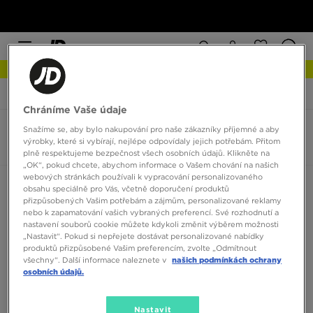
NEW IN Podívejte se
JD Sports
Nike Air Max Pre-Day
Chráníme Vaše údaje
Snažíme se, aby bylo nakupování pro naše zákazníky příjemné a aby
Nike Air Max Pre-Day
výrobky, které si vybírají, nejlépe odpovídaly jejich potřebám. Přitom
0 produktů
plně respektujeme bezpečnost všech osobních údajů. Klikněte na
„OK“, pokud chcete, abychom informace o Vašem chování na našich
webových stránkách používali k vypracování personalizovaného
Seřadit:
Doporučené
Filtrovat
obsahu speciálně pro Vás, včetně doporučení produktů
přizpůsobených Vašim potřebám a zájmům, personalizované reklamy
nebo k zapamatování vašich vybraných preferencí. Své rozhodnutí a
nastavení souborů cookie můžete kdykoli změnit výběrem možnosti
„Nastavit“. Pokud si nepřejete dostávat personalizované nabídky
produktů přizpůsobené Vašim preferencím, zvolte „Odmítnout
všechny“. Další informace naleznete v
našich podmínkách ochrany
osobních údajů.
Žádné produkty k zobrazení
Nastavit