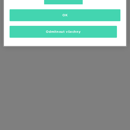
Změňte kritéria vyhledávání nebo
odstraňte vybrané filtry
OK
Odmítnout všechny