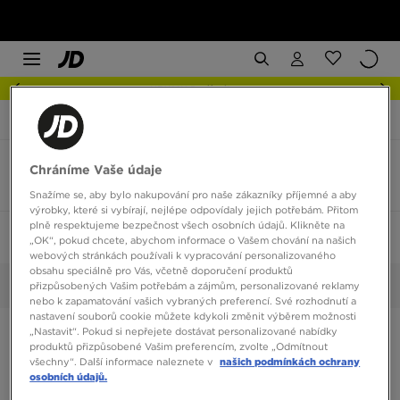
NEW IN Podívejte se
JD Sports
Nike Dunk Low Retro
Nike Dunk Low Retro barva béžová
Chráníme Vaše údaje
2 produkty
Snažíme se, aby bylo nakupování pro naše zákazníky příjemné a aby
výrobky, které si vybírají, nejlépe odpovídaly jejich potřebám. Přitom
plně respektujeme bezpečnost všech osobních údajů. Klikněte na
Seřadit:
Doporučené
Filtrovat
1
„OK“, pokud chcete, abychom informace o Vašem chování na našich
webových stránkách používali k vypracování personalizovaného
obsahu speciálně pro Vás, včetně doporučení produktů
Béžová
přizpůsobených Vašim potřebám a zájmům, personalizované reklamy
Vybrané:
Smazat vše
nebo k zapamatování vašich vybraných preferencí. Své rozhodnutí a
nastavení souborů cookie můžete kdykoli změnit výběrem možnosti
„Nastavit“. Pokud si nepřejete dostávat personalizované nabídky
produktů přizpůsobené Vašim preferencím, zvolte „Odmítnout
všechny“. Další informace naleznete v
našich podmínkách ochrany
osobních údajů.