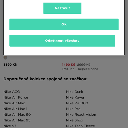
Nastavit
OK
Odmítnout všechny
NIKE DUNK LOW RETRO
NIKE DUNK LOW RETRO
3390 Kč
1490 Kč
2990 Kč
1790 Kč
– nejnižší cena
Doporučené kolekce spojené se značkou:
Nike ACG
Nike Dunk
Nike Air Force
Nike Kawa
Nike Air Max
Nike P-6000
Nike Air Max 1
Nike Pro
Nike Air Max 90
Nike React Vision
Nike Air Max 95
Nike Shox
Nike 97
Nike Tech Fleece