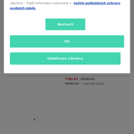
všechny“. Další informace naleznete v
našich podmínkách ochrany
osobních údajů.
Nastavit
OK
NIKE DUNK LOW RETRO
SELLING FAST
Odmítnout všechny
NIKE DUNK LOW RETRO
3090 Kč
1790 Kč
3090 Kč
3090 Kč
– nejnižší cena