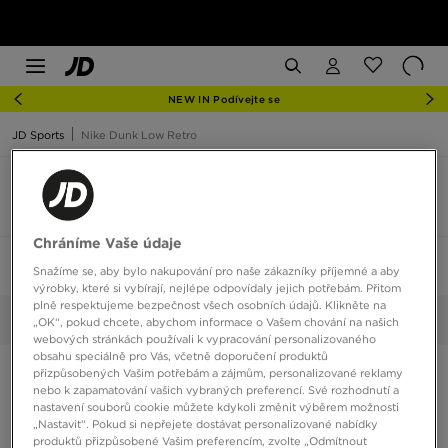
NEW IN Podívejte se
JD Sports
Nike Dunk Low Retro
Nike Dunk Low Retro barva šedá
3 produkty
Chráníme Vaše údaje
Seřadit:
Doporučené
Filtrovat
1
Snažíme se, aby bylo nakupování pro naše zákazníky příjemné a aby
výrobky, které si vybírají, nejlépe odpovídaly jejich potřebám. Přitom
plně respektujeme bezpečnost všech osobních údajů. Klikněte na
Šedá
Vybrané:
Smazat vše
„OK“, pokud chcete, abychom informace o Vašem chování na našich
webových stránkách používali k vypracování personalizovaného
obsahu speciálně pro Vás, včetně doporučení produktů
přizpůsobených Vašim potřebám a zájmům, personalizované reklamy
nebo k zapamatování vašich vybraných preferencí. Své rozhodnutí a
nastavení souborů cookie můžete kdykoli změnit výběrem možnosti
„Nastavit“. Pokud si nepřejete dostávat personalizované nabídky
produktů přizpůsobené Vašim preferencím, zvolte „Odmítnout