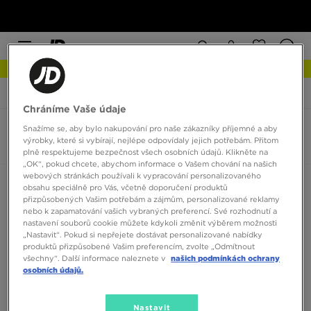
NEW IN Podívejte se
JD Sports
Nike Dynamo Go
Chráníme Vaše údaje
Snažíme se, aby bylo nakupování pro naše zákazníky příjemné a aby
Nike Dynamo Go
výrobky, které si vybírají, nejlépe odpovídaly jejich potřebám. Přitom
0 produktů
plně respektujeme bezpečnost všech osobních údajů. Klikněte na
„OK“, pokud chcete, abychom informace o Vašem chování na našich
webových stránkách používali k vypracování personalizovaného
Seřadit:
Doporučené
Filtrovat
obsahu speciálně pro Vás, včetně doporučení produktů
přizpůsobených Vašim potřebám a zájmům, personalizované reklamy
nebo k zapamatování vašich vybraných preferencí. Své rozhodnutí a
nastavení souborů cookie můžete kdykoli změnit výběrem možnosti
„Nastavit“. Pokud si nepřejete dostávat personalizované nabídky
produktů přizpůsobené Vašim preferencím, zvolte „Odmítnout
všechny“. Další informace naleznete v
našich podmínkách ochrany
osobních údajů.
Žádné produkty k zobrazení
Nastavit