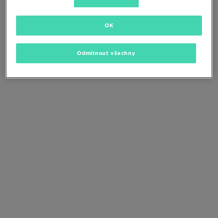
Změňte kritéria vyhledávání nebo
odstraňte vybrané filtry
OK
Odmítnout všechny