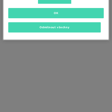
Změňte kritéria vyhledávání nebo
odstraňte vybrané filtry
OK
Odmítnout všechny