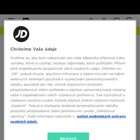
NEW IN Podívejte se
JD Sports
Nike Huarache Run
Chráníme Vaše údaje
Snažíme se, aby bylo nakupování pro naše zákazníky příjemné a aby
Nike Huarache Run
výrobky, které si vybírají, nejlépe odpovídaly jejich potřebám. Přitom
0 produktů
plně respektujeme bezpečnost všech osobních údajů. Klikněte na
„OK“, pokud chcete, abychom informace o Vašem chování na našich
webových stránkách používali k vypracování personalizovaného
Seřadit:
Doporučené
Filtrovat
obsahu speciálně pro Vás, včetně doporučení produktů
přizpůsobených Vašim potřebám a zájmům, personalizované reklamy
nebo k zapamatování vašich vybraných preferencí. Své rozhodnutí a
nastavení souborů cookie můžete kdykoli změnit výběrem možnosti
„Nastavit“. Pokud si nepřejete dostávat personalizované nabídky
produktů přizpůsobené Vašim preferencím, zvolte „Odmítnout
všechny“. Další informace naleznete v
našich podmínkách ochrany
osobních údajů.
Žádné produkty k zobrazení
Nastavit