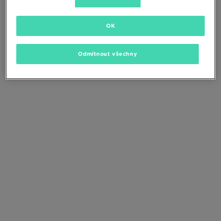
Změňte kritéria vyhledávání nebo
odstraňte vybrané filtry
OK
Odmítnout všechny