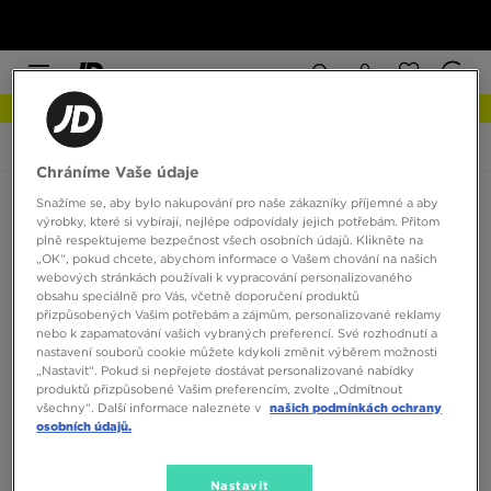
NEW IN Podívejte se
JD Sports
Nike Tech Hera
Chráníme Vaše údaje
Snažíme se, aby bylo nakupování pro naše zákazníky příjemné a aby
Nike Tech Hera
výrobky, které si vybírají, nejlépe odpovídaly jejich potřebám. Přitom
0 produktů
plně respektujeme bezpečnost všech osobních údajů. Klikněte na
„OK“, pokud chcete, abychom informace o Vašem chování na našich
webových stránkách používali k vypracování personalizovaného
Seřadit:
Doporučené
Filtrovat
obsahu speciálně pro Vás, včetně doporučení produktů
přizpůsobených Vašim potřebám a zájmům, personalizované reklamy
nebo k zapamatování vašich vybraných preferencí. Své rozhodnutí a
nastavení souborů cookie můžete kdykoli změnit výběrem možnosti
„Nastavit“. Pokud si nepřejete dostávat personalizované nabídky
produktů přizpůsobené Vašim preferencím, zvolte „Odmítnout
všechny“. Další informace naleznete v
našich podmínkách ochrany
osobních údajů.
Žádné produkty k zobrazení
Nastavit