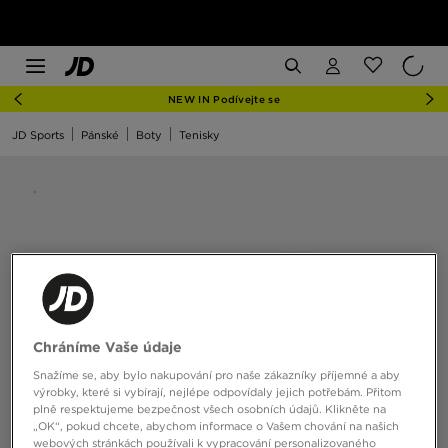
NEW IN Podívejte se
JD Sports
Pánské
Boty
Tenisky
Chráníme Vaše údaje
Snažíme se, aby bylo nakupování pro naše zákazníky příjemné a aby
výrobky, které si vybírají, nejlépe odpovídaly jejich potřebám. Přitom
plně respektujeme bezpečnost všech osobních údajů. Klikněte na
„OK“, pokud chcete, abychom informace o Vašem chování na našich
webových stránkách používali k vypracování personalizovaného