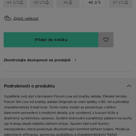
44 2/3
45 1/3
46
46 2/3
47 1/3
Zjistit velikost
Přidat do košíku
Zkontrolujte dostupnost na prodejně
Podrobnosti o produktu
Vyjádřete svůj styl s teniskami Forum Low od značky adidas. Pánské tenisky
Forum '84 Low od značky adidas Originals se vrací zpátky z 80. let a přinášejí
charakteristický b-ball look. Tento nízký model se prezentuje v bílém
barevném provedení s modrými detaily a je vyrobený z luxusní kůže a
doplněný syntetickou úpravou. Systém šněrování a praktický páskem na suchý
zip X-strap zlepší stabilitu během chůze. Spodní část tvoří tlumící
mezipodešev, která poskytuje dlouhotrvající komfort během nošení. Model je
zakončený přilnavou, gumovou podrážkou a charakteristickým Trefoil