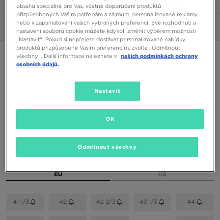
1/6
obsahu speciálně pro Vás, včetně doporučení produktů
přizpůsobených Vašim potřebám a zájmům, personalizované reklamy
nebo k zapamatování vašich vybraných preferencí. Své rozhodnutí a
Obrázky
360°
nastavení souborů cookie můžete kdykoli změnit výběrem možnosti
„Nastavit“. Pokud si nepřejete dostávat personalizované nabídky
produktů přizpůsobené Vašim preferencím, zvolte „Odmítnout
ADIDAS FORUM LOW
všechny“. Další informace naleznete v
našich podmínkách ochrany
osobních údajů.
1390 Kč
Nastavit
1590 Kč
-13%
(Nejnižší cena za posledních 30 dní)
2790 Kč
-50%
(Původní cena)
OK
Dostupné Barvy
Bílá
Odmítnout všechny
Vyberte velikost
EU
US
41 1/3
42
42 2/3
43 1/3
44