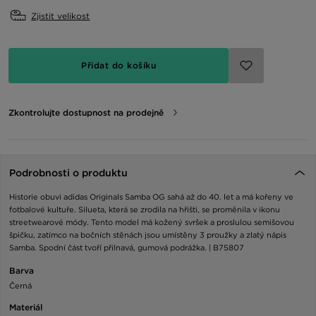
Zjistit velikost
Přidat do košíku
Zkontrolujte dostupnost na prodejně
Podrobnosti o produktu
Historie obuvi adidas Originals Samba OG sahá až do 40. let a má kořeny ve
fotbalové kultuře. Silueta, která se zrodila na hřišti, se proměnila v ikonu
streetwearové módy. Tento model má kožený svršek a proslulou semišovou
špičku, zatímco na bočních stěnách jsou umístěny 3 proužky a zlatý nápis
Samba. Spodní část tvoří přilnavá, gumová podrážka. | B75807
Barva
Černá
Materiál