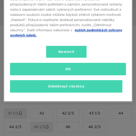
1/6
přizpůsobených Vašim potřebám a zájmům, personalizované reklamy
nebo k zapamatování vašich vybraných preferencí. Své rozhodnutí a
nastavení souborů cookie můžete kdykoli změnit výběrem možnosti
Obrázky
360°
„Nastavit“. Pokud si nepřejete dostávat personalizované nabídky
produktů přizpůsobené Vašim preferencím, zvolte „Odmítnout
všechny“. Další informace naleznete v
našich podmínkách ochrany
ADIDAS SAMBA OG
osobních údajů.
2590 Kč
Nastavit
Dostupné Barvy
OK
Vyberte velikost
Odmítnout všechny
EU
US
41 1/3
42
42 2/3
43 1/3
44
44 2/3
45 1/3
46
46 2/3