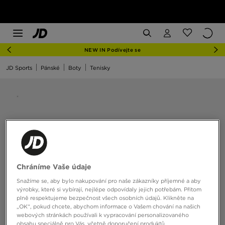
NEW IN Podívejte se
JD Sports
Pánské
Boty
Tenisky
Chráníme Vaše údaje
Snažíme se, aby bylo nakupování pro naše zákazníky příjemné a aby
výrobky, které si vybírají, nejlépe odpovídaly jejich potřebám. Přitom
plně respektujeme bezpečnost všech osobních údajů. Klikněte na
„OK“, pokud chcete, abychom informace o Vašem chování na našich
webových stránkách používali k vypracování personalizovaného
obsahu speciálně pro Vás, včetně doporučení produktů