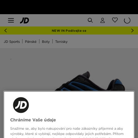
NEW IN Podívejte se
JD Sports
Pánské
Boty
Tenisky
Chráníme Vaše údaje
Snažíme se, aby bylo nakupování pro naše zákazníky příjemné a aby
výrobky, které si vybírají, nejlépe odpovídaly jejich potřebám. Přitom