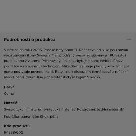
Podrobnosti o produktu
Vraťte se do roku 2003. Pánské boty Shox TL Reflective od Nike jsou novou
verzí původní ikony Swoosh. Mají prodyšný svršek ze síťoviny a TPU výztuž
pro dlouhou životnost. Polstrovaný límec poskytuje oporu. Měkká pěna v
podrážce v kombinaci s technologií Nike Shox zajišťuje plynulý krok. Přilnavá
guma poskytuje pevnou trakci. Boty jsou k dispozici v černé barvě a reflexní
modré barvě Court Blue s charakteristickým logem Swoosh.
Barva
Černá
Materiál
Svršek: textilní materiál, syntetický materiál/ Polstrování: textilní materiál/
Podrážka: guma, Nike Shox, pěna
Kód produktu
IH1338-002