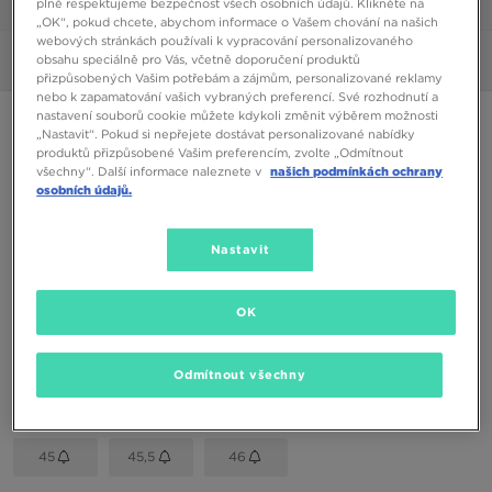
plně respektujeme bezpečnost všech osobních údajů. Klikněte na
1/6
„OK“, pokud chcete, abychom informace o Vašem chování na našich
webových stránkách používali k vypracování personalizovaného
obsahu speciálně pro Vás, včetně doporučení produktů
Obrázky
360°
přizpůsobených Vašim potřebám a zájmům, personalizované reklamy
nebo k zapamatování vašich vybraných preferencí. Své rozhodnutí a
nastavení souborů cookie můžete kdykoli změnit výběrem možnosti
NIKE SHOX TL
„Nastavit“. Pokud si nepřejete dostávat personalizované nabídky
produktů přizpůsobené Vašim preferencím, zvolte „Odmítnout
všechny“. Další informace naleznete v
našich podmínkách ochrany
2790 Kč
osobních údajů.
Dostupné Barvy
Nastavit
Černá
Vyberte velikost
OK
EU
US
Odmítnout všechny
42
42,5
43
44
44,5
45
45,5
46