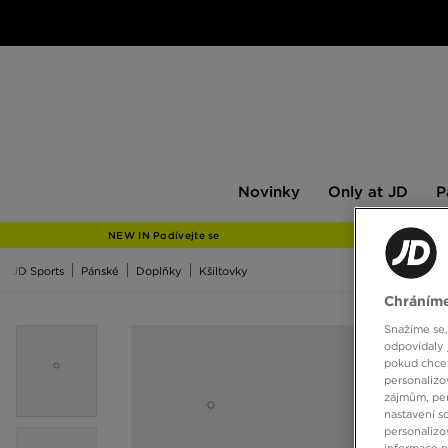
Novinky
Only
Pán
Novinky
Only at JD
P
at
JD
NEW IN Podívejte se
JD Sports
Pánské
Doplňky
Kšiltovky
Chráníme
Snažíme se,
odpovídaly 
pokud chcet
personalizo
zájmům, per
nastavení s
personalizo
informace 