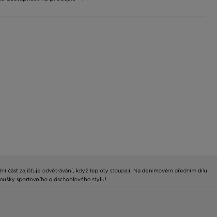
dní část zajišťuje odvětrávání, když teploty stoupají. Na denimovém předním dílu
anoušky sportovního oldschoolového stylu!