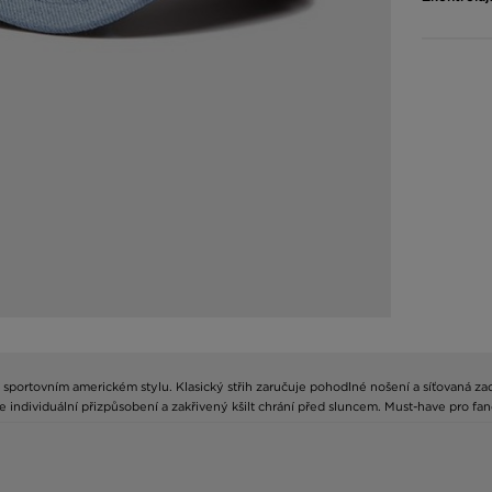
e sportovním americkém stylu. Klasický střih zaručuje pohodlné nošení a síťovaná za
e individuální přizpůsobení a zakřivený kšilt chrání před sluncem. Must-have pro f