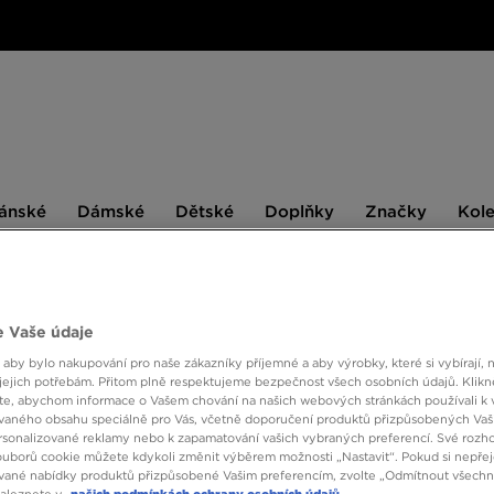
ské
Dámské
Dětské
Doplňky
Značky
ánské
Dámské
Dětské
Doplňky
Značky
Kol
BESTSELLERS
 Vaše údaje
 aby bylo nakupování pro naše zákazníky příjemné a aby výrobky, které si vybírají, 
NEW E
jejich potřebám. Přitom plně respektujeme bezpečnost všech osobních údajů. Klikn
TRUC
e, abychom informace o Vašem chování na našich webových stránkách používali k 
vaného obsahu speciálně pro Vás, včetně doporučení produktů přizpůsobených Va
sonalizované reklamy nebo k zapamatování vašich vybraných preferencí. Své rozho
ouborů cookie můžete kdykoli změnit výběrem možnosti „Nastavit“. Pokud si nepřej
690 K
vané nabídky produktů přizpůsobené Vašim preferencím, zvolte „Odmítnout všechny
naleznete v
našich podmínkách ochrany osobních údajů.