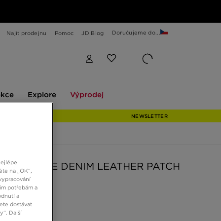
Doručujeme do...
Najít prodejnu
Pomoc
JD Blog
Explore
Výprodej
ekce
Explore
Výprodej
NEWSLETTER
nejlépe
RA ČEPICE DENIM LEATHER PATCH
ěte na „OK“,
KER NONE
vypracování
šim potřebám a
dnutí a
ete dostávat
č
“. Další