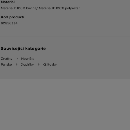
Materiál
Materiál I: 100% bavlna/ Materiál II: 100% polyester
Kód produktu
60856334
Související kategorie
Značky
New Era
Pánské
Doplňky
Kšiltovky