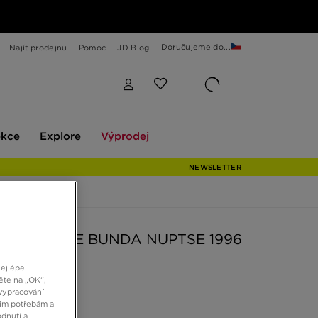
Doručujeme do...
Najít prodejnu
Pomoc
JD Blog
Explore
Výprodej
ekce
Explore
Výprodej
NEWSLETTER
ORTH FACE BUNDA NUPTSE 1996
nejlépe
ěte na „OK“,
Kč
vypracování
šim potřebám a
dnutí a