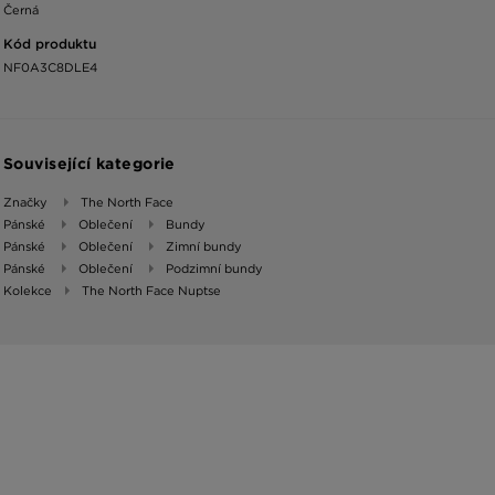
Černá
Kód produktu
NF0A3C8DLE4
Související kategorie
Značky
The North Face
Pánské
Oblečení
Bundy
Pánské
Oblečení
Zimní bundy
Pánské
Oblečení
Podzimní bundy
Kolekce
The North Face Nuptse