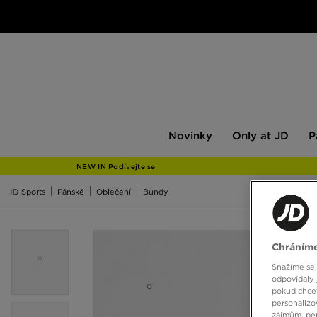
Novinky
Only
Pán
Novinky
Only at JD
P
at
JD
NEW IN Podívejte se
JD Sports
Pánské
Oblečení
Bundy
Chráníme
Snažíme se,
odpovídaly 
pokud chcet
personalizo
zájmům, per