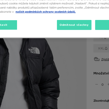
ouborů cookie můžete kdykoli změnit výběrem možnosti „Nastavit“. Pokud si nepřej
vané nabídky produktů přizpůsobené Vašim preferencím, zvolte „Odmítnout všechny
Dostupné
naleznete v
našich podmínkách ochrany osobních údajů.
Černá
tavit
Odmítnout všechny
Vyberte v
XS
XXL
Zjisti
Množství
Zkontroluj