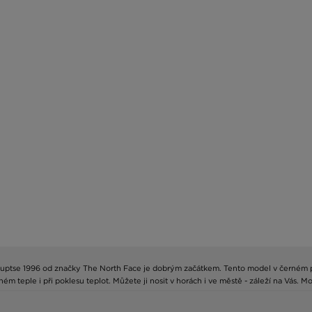
a Nuptse 1996 od značky The North Face je dobrým začátkem. Tento model v černém p
ném teple i při poklesu teplot. Můžete ji nosit v horách i ve městě - záleží na Vás. M