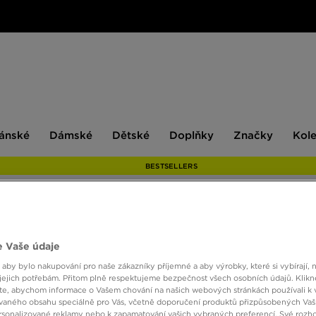
ské
Dámské
Dětské
Doplňky
Značky
ánské
Dámské
Dětské
Doplňky
Značky
Kol
BESTSELLERS
THE N
 Vaše údaje
 aby bylo nakupování pro naše zákazníky příjemné a aby výrobky, které si vybírají, 
jejich potřebám. Přitom plně respektujeme bezpečnost všech osobních údajů. Klikn
7890 
e, abychom informace o Vašem chování na našich webových stránkách používali k 
vaného obsahu speciálně pro Vás, včetně doporučení produktů přizpůsobených Va
sonalizované reklamy nebo k zapamatování vašich vybraných preferencí. Své rozho