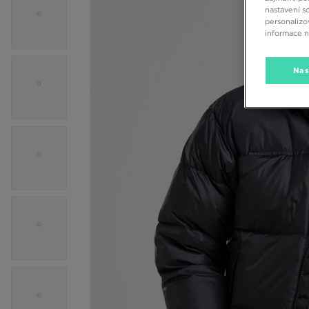
nastavení s
personalizo
informace 
Nas