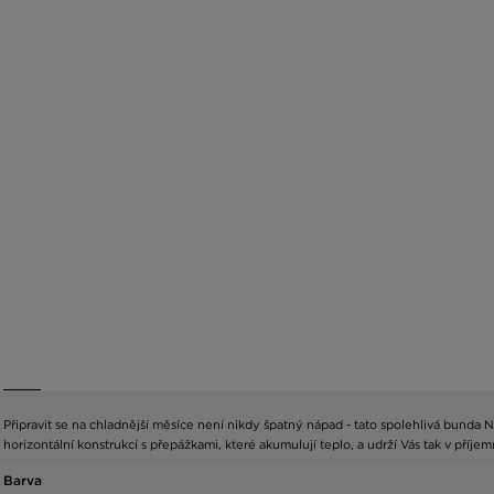
Připravit se na chladnější měsíce není nikdy špatný nápad - tato spolehlivá bund
horizontální konstrukcí s přepážkami, které akumulují teplo, a udrží Vás tak v příjem
Barva