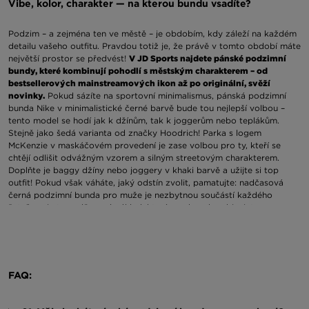
Vibe, kolor, charakter — na kterou bundu vsadíte?
Podzim – a zejména ten ve městě – je obdobím, kdy záleží na každém
detailu vašeho outfitu. Pravdou totiž je, že právě v tomto období máte
největší prostor se předvést!
V JD Sports najdete pánské podzimní
bundy, které kombinují pohodlí s městským charakterem – od
bestsellerových mainstreamových ikon až po originální, svěží
novinky.
Pokud sázíte na sportovní minimalismus, pánská podzimní
bunda Nike v minimalistické černé barvě bude tou nejlepší volbou –
tento model se hodí jak k džínům, tak k joggerům nebo teplákům.
Stejně jako šedá varianta od značky Hoodrich! Parka s logem
McKenzie v maskáčovém provedení je zase volbou pro ty, kteří se
chtějí odlišit odvážným vzorem a silným streetovým charakterem.
Doplňte je baggy džíny nebo joggery v khaki barvě a užijte si top
outfit! Pokud však váháte, jaký odstín zvolit, pamatujte: nadčasová
černá podzimní bunda pro muže je nezbytnou součástí každého
šatníku – je to nadčasový základ, který snadno zkombinujete s
jakýmkoli outfitem. A pokud vám záleží na funkčnosti, sáhněte po
podzimních pánských bundách s kapucí – jsou ideální do
nepředvídatelného počasí a na rychlé výlety v městském rytmu.
Nejpopulárnější nabídky v JD Sports jsou:
FAQ:
sportovní bomberky Nike a adidas,