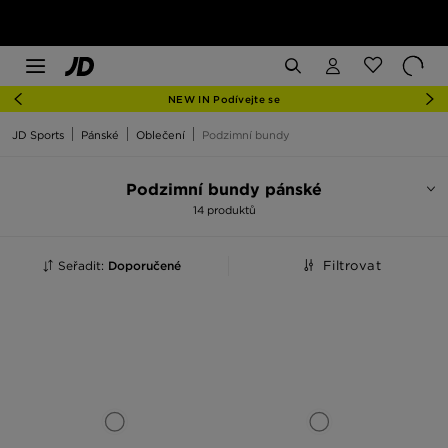
NEW IN Podívejte se
JD Sports
Pánské
Oblečení
Podzimní bundy
Podzimní bundy pánské
14 produktů
Seřadit:
Doporučené
Filtrovat