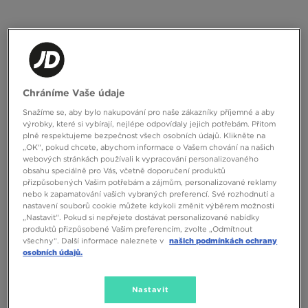
ONLY AT
THE NORTH FACE BUNDA OST BLK
JORDAN BUNDA M J BRK DRAFT
Chráníme Vaše údaje
Snažíme se, aby bylo nakupování pro naše zákazníky příjemné a aby
2790 Kč
1390 Kč
2690 Kč
výrobky, které si vybírají, nejlépe odpovídaly jejich potřebám. Přitom
1690 Kč
– nejnižší cena
plně respektujeme bezpečnost všech osobních údajů. Klikněte na
„OK“, pokud chcete, abychom informace o Vašem chování na našich
webových stránkách používali k vypracování personalizovaného
obsahu speciálně pro Vás, včetně doporučení produktů
přizpůsobených Vašim potřebám a zájmům, personalizované reklamy
nebo k zapamatování vašich vybraných preferencí. Své rozhodnutí a
nastavení souborů cookie můžete kdykoli změnit výběrem možnosti
„Nastavit“. Pokud si nepřejete dostávat personalizované nabídky
produktů přizpůsobené Vašim preferencím, zvolte „Odmítnout
všechny“. Další informace naleznete v
našich podmínkách ochrany
osobních údajů.
ONLY AT
Nastavit