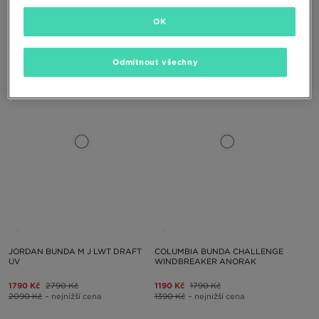
NEW ERA BUNDA MLB COACHES
SUPPLY&DEMAND BUNDA BREAK
OK
1990 Kč
3490 Kč
1090 Kč
1690 Kč
2290 Kč
– nejnižší cena
1290 Kč
– nejnižší cena
Odmítnout všechny
JORDAN BUNDA M J LWT DRAFT
COLUMBIA BUNDA CHALLENGE
UV
WINDBREAKER ANORAK
1790 Kč
2790 Kč
1190 Kč
1790 Kč
2090 Kč
– nejnižší cena
1390 Kč
– nejnižší cena