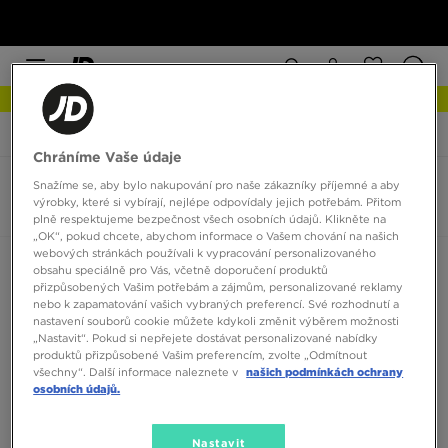
NEW IN Podívejte se
JD Sports
Puma Jada
Chráníme Vaše údaje
Snažíme se, aby bylo nakupování pro naše zákazníky příjemné a aby
Puma Jada
výrobky, které si vybírají, nejlépe odpovídaly jejich potřebám. Přitom
0 produktů
plně respektujeme bezpečnost všech osobních údajů. Klikněte na
„OK“, pokud chcete, abychom informace o Vašem chování na našich
webových stránkách používali k vypracování personalizovaného
Seřadit:
Doporučené
Filtrovat
obsahu speciálně pro Vás, včetně doporučení produktů
přizpůsobených Vašim potřebám a zájmům, personalizované reklamy
nebo k zapamatování vašich vybraných preferencí. Své rozhodnutí a
nastavení souborů cookie můžete kdykoli změnit výběrem možnosti
„Nastavit“. Pokud si nepřejete dostávat personalizované nabídky
produktů přizpůsobené Vašim preferencím, zvolte „Odmítnout
všechny“. Další informace naleznete v
našich podmínkách ochrany
osobních údajů.
Žádné produkty k zobrazení
Nastavit