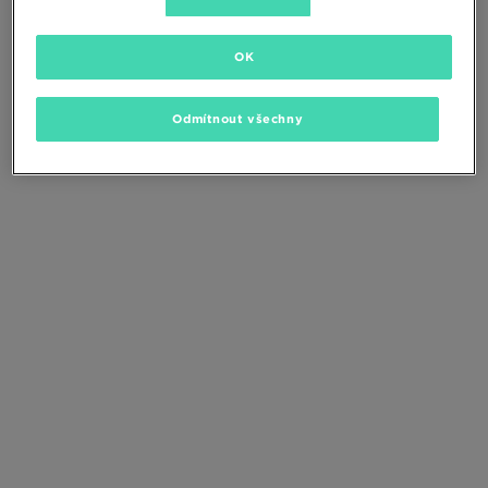
Změňte kritéria vyhledávání nebo
odstraňte vybrané filtry
OK
Odmítnout všechny