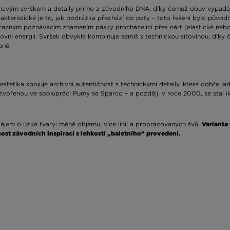
léhavým svrškem a detaily přímo z závodního DNA, díky čemuž obuv vypad
akteristické je to, jak podrážka přechází do paty – toto řešení bylo původ
ýrazným poznávacím znamením pásky procházející přes nárt (elastické nebo n
ovní energii. Svršek obvykle kombinuje semiš s technickou síťovinou, díky
aně.
estetika spojuje archivní autentičnost s technickými detaily, které dobře 
vytvořenou ve spolupráci Pumy se Sparco – a později, v roce 2000, se stal 
zájem o úzké tvary: méně objemu, více linií a propracovaných švů.
Varianta
ost závodních inspirací s lehkostí „baletního“ provedení.
sické chunky sneakery, Puma Speedcat se nejlépe osvědčí v teplých dnech,
ní těchto bot v teplých měsících. Tenká podrážka poskytuje přímější pocit 
roku bližšímu přirozenému, místo měkkého zapadání do pěny.
ami a semišová struktura dobře odráží světlo v monochromatických outfite