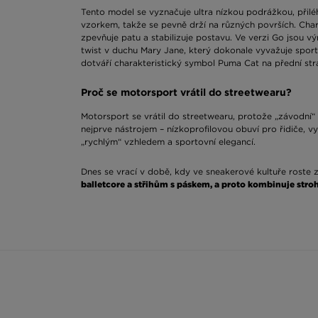
Tento model se vyznačuje ultra nízkou podrážkou, při
vzorkem, takže se pevně drží na různých površích. Char
zpevňuje patu a stabilizuje postavu. Ve verzi Go jsou v
twist v duchu Mary Jane, který dokonale vyvažuje sport
dotváří charakteristický symbol Puma Cat na přední str
Proč se motorsport vrátil do streetwearu?
Motorsport se vrátil do streetwearu, protože „závodní“ 
nejprve nástrojem – nízkoprofilovou obuví pro řidiče, 
„rychlým“ vzhledem a sportovní elegancí.
Dnes se vrací v době, kdy ve sneakerové kultuře roste 
balletcore a střihům s páskem, a proto kombinuje stroh
Pohodlí nade vše
Protože úzká konstrukce přiléhá k noze těsněji než kla
zlepšují cirkulaci vzduchu, což hovoří ve prospěch noše
pokud se pohybujete hlavně pěšky a dáváte přednost k
Jak stylizovat úzké tenisky Puma?
Pásky na nártu nabízejí další prostor pro hru s ponožk