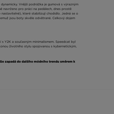
á dynamicky. Vnější podrážka je gumová s výrazným
ně navrženo pro práci na pedálech, dnes prostě
astavitelné), které stabilizují chodidlo. Jedná se o
 čemuž jsou boty skvěle odvětrané. Celkový dojem
ladí s Y2K a současným minimalismem. Speedcat byl
ikonou životního stylu spojovanou s kybernetickým,
 Go zapadá do dalšího módního trendu směrem k
 kdy si můžete dovolit lehčí ponožky. Meshové vsadky
z povrchu – to je plus při každodenní chůzi, zejména
ch. Osvědčené kombinace, které fungují v reálném