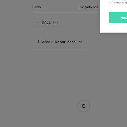
informace 
Cena
Velikost
Nas
(2)
SALE
Seřadit:
Doporučené