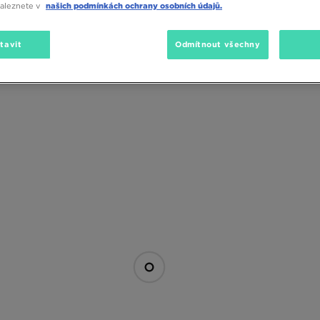
naleznete v
našich podmínkách ochrany osobních údajů.
Barva
tavit
Odmítnout všechny