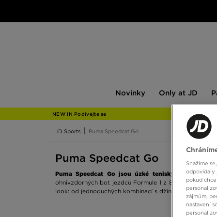
Novinky
Only
Pán
Novinky
Only at JD
P
at
JD
NEW IN Podívejte se
JD Sports
Puma Speedcat Go
Chráníme
Puma Speedcat Go
Snažíme se,
odpovídaly 
Puma Speedcat Go jsou úzké tenisky inspirované m
pokud chcet
ohnivzdorných bot jezdců Formule 1 z 80. a 90. let a d
personalizo
look: od jednoduchých kombinací s džínovinou až po pr
zájmům, per
nastavení s
personalizo