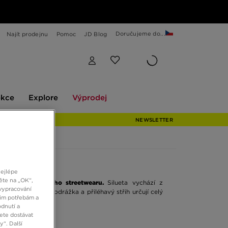
Doručujeme do...
Najít prodejnu
Pomoc
JD Blog
Explore
Výprodej
ekce
Explore
Výprodej
NEWSLETTER
nejlépe
ěte na „OK“,
hy do každodenního streetwearu.
Silueta vychází z
vypracování
 shoes“. Tenká podrážka a přiléhavý střih určují celý
šim potřebám a
tovními doplňky.
dnutí a
ete dostávat
“. Další