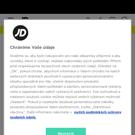
NEW IN Podívejte se
JD Sports
Reebok Kitari DMX
Chráníme Vaše údaje
Snažíme se, aby bylo nakupování pro naše zákazníky příjemné a aby
Reebok Kitari DMX
výrobky, které si vybírají, nejlépe odpovídaly jejich potřebám. Přitom
0 produktů
plně respektujeme bezpečnost všech osobních údajů. Klikněte na
„OK“, pokud chcete, abychom informace o Vašem chování na našich
webových stránkách používali k vypracování personalizovaného
Seřadit:
Doporučené
Filtrovat
obsahu speciálně pro Vás, včetně doporučení produktů
přizpůsobených Vašim potřebám a zájmům, personalizované reklamy
nebo k zapamatování vašich vybraných preferencí. Své rozhodnutí a
nastavení souborů cookie můžete kdykoli změnit výběrem možnosti
„Nastavit“. Pokud si nepřejete dostávat personalizované nabídky
produktů přizpůsobené Vašim preferencím, zvolte „Odmítnout
všechny“. Další informace naleznete v
našich podmínkách ochrany
osobních údajů.
Žádné produkty k zobrazení
Nastavit