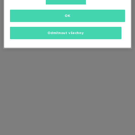
Změňte kritéria vyhledávání nebo
odstraňte vybrané filtry
OK
Odmítnout všechny