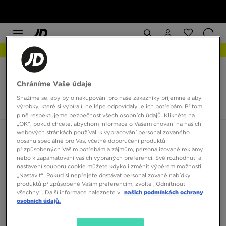
NEW IN Podívejte se
JD Sports
Timberland Euro Sprint Hiker
Chráníme Vaše údaje
Timberland Euro Sprint Hiker
Snažíme se, aby bylo nakupování pro naše zákazníky příjemné a aby
2 produkty
výrobky, které si vybírají, nejlépe odpovídaly jejich potřebám. Přitom
plně respektujeme bezpečnost všech osobních údajů. Klikněte na
„OK“, pokud chcete, abychom informace o Vašem chování na našich
webových stránkách používali k vypracování personalizovaného
Seřadit:
Doporučené
Filtrovat
obsahu speciálně pro Vás, včetně doporučení produktů
přizpůsobených Vašim potřebám a zájmům, personalizované reklamy
nebo k zapamatování vašich vybraných preferencí. Své rozhodnutí a
nastavení souborů cookie můžete kdykoli změnit výběrem možnosti
„Nastavit“. Pokud si nepřejete dostávat personalizované nabídky
produktů přizpůsobené Vašim preferencím, zvolte „Odmítnout
všechny“. Další informace naleznete v
našich podmínkách ochrany
osobních údajů.