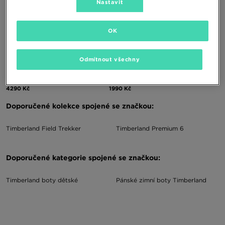
Nastavit
OK
Odmítnout všechny
TIMBERLAND EURO SPRINT HIKER
TIMBERLAND EURO SPRINT HIKER
4290 Kč
1990 Kč
Doporučené kolekce spojené se značkou:
Timberland Field Trekker
Timberland Premium 6
Doporučené kategorie spojené se značkou:
Timberland boty dětské
Pánské zimní boty Timberland