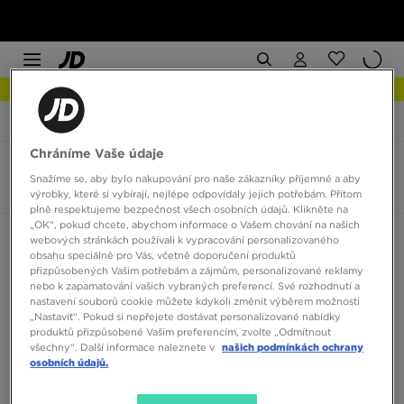
NEW IN Podívejte se
JD Sports
UGG Neumel
Chráníme Vaše údaje
UGG Neumel
Snažíme se, aby bylo nakupování pro naše zákazníky příjemné a aby
3 produkty
výrobky, které si vybírají, nejlépe odpovídaly jejich potřebám. Přitom
plně respektujeme bezpečnost všech osobních údajů. Klikněte na
„OK“, pokud chcete, abychom informace o Vašem chování na našich
Seřadit:
Doporučené
Filtrovat
webových stránkách používali k vypracování personalizovaného
obsahu speciálně pro Vás, včetně doporučení produktů
přizpůsobených Vašim potřebám a zájmům, personalizované reklamy
nebo k zapamatování vašich vybraných preferencí. Své rozhodnutí a
nastavení souborů cookie můžete kdykoli změnit výběrem možnosti
„Nastavit“. Pokud si nepřejete dostávat personalizované nabídky
produktů přizpůsobené Vašim preferencím, zvolte „Odmítnout
všechny“. Další informace naleznete v
našich podmínkách ochrany
osobních údajů.