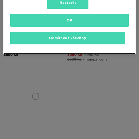
Nastavit
OK
Odmítnout všechny
UGG K NEUMEL WEATHER HYBRID
UGG NEUMEL PLATFORM CHELSEA
3990 Kč
3090 Kč
4990 Kč
3590 Kč
– nejnižší cena