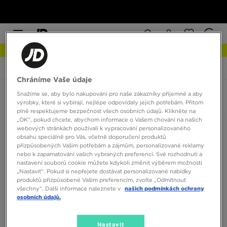
NEW IN Podívejte se
JD Sports
Vans Slip-on
Chráníme Vaše údaje
Snažíme se, aby bylo nakupování pro naše zákazníky příjemné a aby
Vans Slip-on
výrobky, které si vybírají, nejlépe odpovídaly jejich potřebám. Přitom
0 produktů
plně respektujeme bezpečnost všech osobních údajů. Klikněte na
„OK“, pokud chcete, abychom informace o Vašem chování na našich
webových stránkách používali k vypracování personalizovaného
Seřadit:
Doporučené
Filtrovat
obsahu speciálně pro Vás, včetně doporučení produktů
přizpůsobených Vašim potřebám a zájmům, personalizované reklamy
nebo k zapamatování vašich vybraných preferencí. Své rozhodnutí a
nastavení souborů cookie můžete kdykoli změnit výběrem možnosti
„Nastavit“. Pokud si nepřejete dostávat personalizované nabídky
produktů přizpůsobené Vašim preferencím, zvolte „Odmítnout
všechny“. Další informace naleznete v
našich podmínkách ochrany
osobních údajů.
Žádné produkty k zobrazení
Nastavit