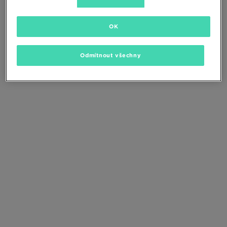
Změňte kritéria vyhledávání nebo
odstraňte vybrané filtry
OK
Odmítnout všechny