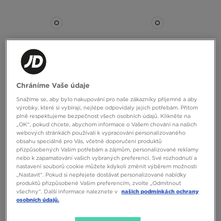
ONLY AT
Chráníme Vaše údaje
SUPPLY&DEMAND BUNDA LONG
SUPPLY&DEMAND BUNDA VIMA
Snažíme se, aby bylo nakupování pro naše zákazníky příjemné a aby
PARKA COMMAND WJACKET
WJACKET
výrobky, které si vybírají, nejlépe odpovídaly jejich potřebám. Přitom
plně respektujeme bezpečnost všech osobních údajů. Klikněte na
2890 Kč
2390 Kč
„OK“, pokud chcete, abychom informace o Vašem chování na našich
webových stránkách používali k vypracování personalizovaného
obsahu speciálně pro Vás, včetně doporučení produktů
přizpůsobených Vašim potřebám a zájmům, personalizované reklamy
nebo k zapamatování vašich vybraných preferencí. Své rozhodnutí a
nastavení souborů cookie můžete kdykoli změnit výběrem možnosti
„Nastavit“. Pokud si nepřejete dostávat personalizované nabídky
produktů přizpůsobené Vašim preferencím, zvolte „Odmítnout
všechny“. Další informace naleznete v
našich podmínkách ochrany
osobních údajů.