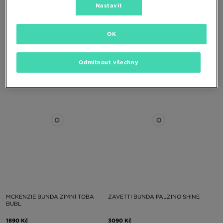
ONLY AT
Nastavit
OK
SUPPLY&DEMAND BUNDA SHINER
THE NORTH FACE BUNDA ZIMNÍ
WJACKET
NUPTSE BLUE
2590 Kč
8490 Kč
Odmítnout všechny
MCKENZIE BUNDA ZIMNÍ TOBA
ZAVETTI BUNDA PALZINO SHINE
BUBL
1890 Kč
3090 Kč