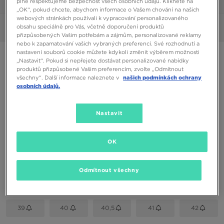
plně respektujeme bezpečnost všech osobních údajů. Klikněte na
1/6
„OK“, pokud chcete, abychom informace o Vašem chování na našich
webových stránkách používali k vypracování personalizovaného
obsahu speciálně pro Vás, včetně doporučení produktů
Obrázky
360°
přizpůsobených Vašim potřebám a zájmům, personalizované reklamy
nebo k zapamatování vašich vybraných preferencí. Své rozhodnutí a
nastavení souborů cookie můžete kdykoli změnit výběrem možnosti
NIKE W DOWNSHIFTER 12
„Nastavit“. Pokud si nepřejete dostávat personalizované nabídky
produktů přizpůsobené Vašim preferencím, zvolte „Odmítnout
všechny“. Další informace naleznete v
našich podmínkách ochrany
1190 Kč
osobních údajů.
Dostupné Barvy
Nastavit
Šedá
Vyberte velikost
OK
EU
US
Odmítnout všechny
36
36,5
37,5
38
38,5
39
40
40,5
41
42