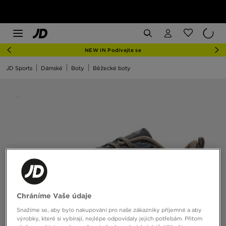
NEW IN Podívejte se
JD Sports
Dámské
Boty
Běžecké boty
Chráníme Vaše údaje
Snažíme se, aby bylo nakupování pro naše zákazníky příjemné a aby
výrobky, které si vybírají, nejlépe odpovídaly jejich potřebám. Přitom