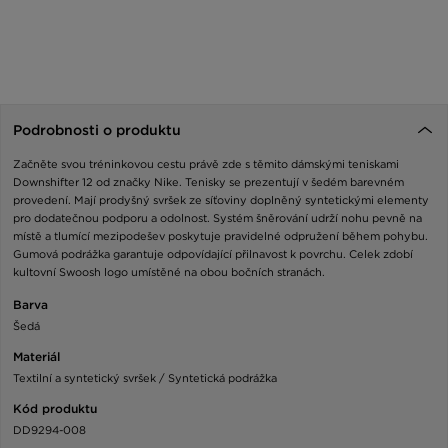
Podrobnosti o produktu
Začněte svou tréninkovou cestu právě zde s těmito dámskými teniskami
Downshifter 12 od značky Nike. Tenisky se prezentují v šedém barevném
provedení. Mají prodyšný svršek ze síťoviny doplněný syntetickými elementy
pro dodatečnou podporu a odolnost. Systém šněrování udrží nohu pevně na
místě a tlumící mezipodešev poskytuje pravidelné odpružení během pohybu.
Gumová podrážka garantuje odpovídající přilnavost k povrchu. Celek zdobí
kultovní Swoosh logo umístěné na obou bočních stranách.
Barva
Šedá
Materiál
Textilní a syntetický svršek / Syntetická podrážka
Kód produktu
DD9294-008