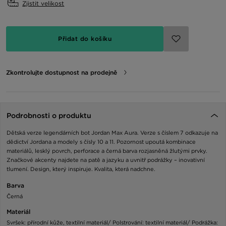
Zjistit velikost
Přidat do košíku
Zkontrolujte dostupnost na prodejně
Podrobnosti o produktu
Dětská verze legendárních bot Jordan Max Aura. Verze s číslem 7 odkazuje na
dědictví Jordana a modely s čísly 10 a 11. Pozornost upoutá kombinace
materiálů, lesklý povrch, perforace a černá barva rozjasněná žlutými prvky.
Značkové akcenty najdete na patě a jazyku a uvnitř podrážky – inovativní
tlumení. Design, který inspiruje. Kvalita, která nadchne.
Barva
Černá
Materiál
Svršek: přírodní kůže, textilní materiál/ Polstrování: textilní materiál/ Podrážka: