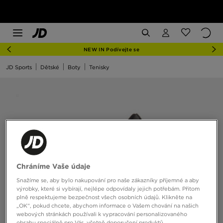
NEW IN Podívejte se
JD Sports
Dětské
Boty
Tenisky
Chráníme Vaše údaje
Snažíme se, aby bylo nakupování pro naše zákazníky příjemné a aby
výrobky, které si vybírají, nejlépe odpovídaly jejich potřebám. Přitom
plně respektujeme bezpečnost všech osobních údajů. Klikněte na
„OK“, pokud chcete, abychom informace o Vašem chování na našich
webových stránkách používali k vypracování personalizovaného
obsahu speciálně pro Vás, včetně doporučení produktů