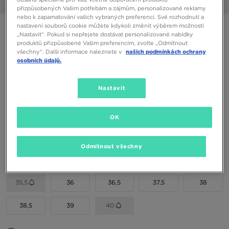
1/6
přizpůsobených Vašim potřebám a zájmům, personalizované reklamy
nebo k zapamatování vašich vybraných preferencí. Své rozhodnutí a
nastavení souborů cookie můžete kdykoli změnit výběrem možnosti
JORDAN MAX AURA 7 BG
„Nastavit“. Pokud si nepřejete dostávat personalizované nabídky
produktů přizpůsobené Vašim preferencím, zvolte „Odmítnout
všechny“. Další informace naleznete v
našich podmínkách ochrany
1190 Kč
osobních údajů.
1390 Kč
-14%
(Nejnižší cena za posledních 30 dní)
2190 Kč
-46%
(Původní cena)
Nastavit
Dostupné Barvy
OK
Vyberte velikost
Odmítnout všechny
EU
US
35,5
36
36,5
37,5
38
38,5
39
40