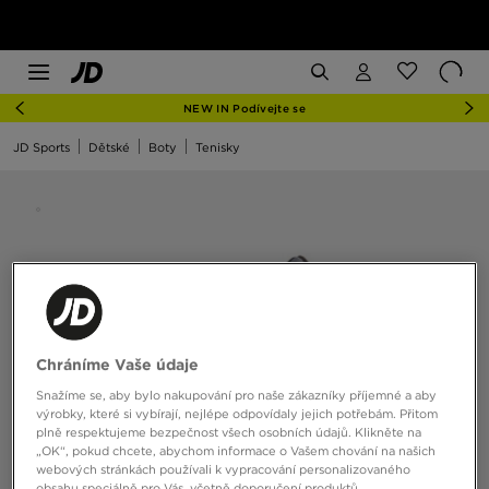
NEW IN Podívejte se
JD Sports
Dětské
Boty
Tenisky
Chráníme Vaše údaje
Snažíme se, aby bylo nakupování pro naše zákazníky příjemné a aby
výrobky, které si vybírají, nejlépe odpovídaly jejich potřebám. Přitom
plně respektujeme bezpečnost všech osobních údajů. Klikněte na
„OK“, pokud chcete, abychom informace o Vašem chování na našich
webových stránkách používali k vypracování personalizovaného
obsahu speciálně pro Vás, včetně doporučení produktů