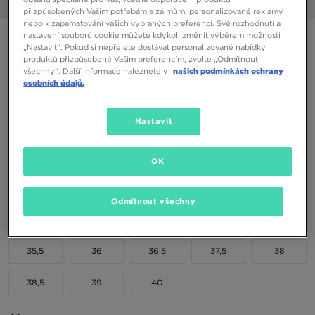
1/6
přizpůsobených Vašim potřebám a zájmům, personalizované reklamy
nebo k zapamatování vašich vybraných preferencí. Své rozhodnutí a
nastavení souborů cookie můžete kdykoli změnit výběrem možnosti
JORDAN MAX AURA 7 BG
„Nastavit“. Pokud si nepřejete dostávat personalizované nabídky
produktů přizpůsobené Vašim preferencím, zvolte „Odmítnout
všechny“. Další informace naleznete v
našich podmínkách ochrany
1290 Kč
osobních údajů.
1790 Kč
-28%
(Nejnižší cena za posledních 30 dní)
2290 Kč
-44%
(Původní cena)
Nastavit
Dostupné Barvy
OK
Vyberte velikost
Odmítnout všechny
EU
US
35,5
36
36,5
37,5
38
38,5
39
40