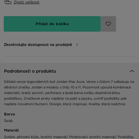
Zjistit velikost
Přidat do košíku
Zkontrolujte dostupnost na prodejně
Podrobnosti o produktu
Dětská verze legendárních bot Jordan Max Aura. Verze s číslem 7 odkazuje na
dědictví značky Jordan a modely s čísly 10 a 11. Pozornost upoutá kombinace
materiálů, lesklý povrch, perforace a šedá barva svršku doplněná bílou
podrážkou. Značkové prvky najdete na patě a jazyku, uvnitř podrážky pak
najdete inovativní tlumení. Design, který inspiruje. Kvalita, která nadchne.
Barva
Šedá
Materiál
Svršek: přírodní kůže, textilní materiál/ Polstrování: textilní materiál/ Podrážka: