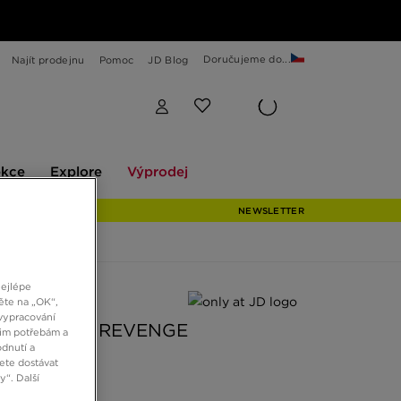
Doručujeme do...
Najít prodejnu
Pomoc
JD Blog
Explore
Výprodej
ekce
Explore
Výprodej
NEWSLETTER
nejlépe
 JD
ěte na „OK“,
vypracování
OK CLUB C REVENGE
šim potřebám a
dnutí a
ete dostávat
“. Další
č