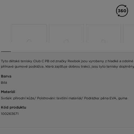
Tyto dětské tenisky Club C PB od značky Reebok jsou vyrobeny z hladké a odolné k
přilnavé gumové podrážce, která zajišťuje dobrou trakci, jsou tyto tenisky doplněn
Barva
Bílá
Materiál
Svršek: přírodní kůže/ Polstrování: textilní materiál/ Podrážka: pěna EVA, guma
Kód produktu
100263671