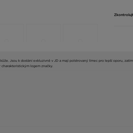
Zkontroluj
ůže. Jsou k dostání exkluzivně v JD a mají polstrovaný límec pro lepší oporu, zatí
y charakteristickým logem značky.