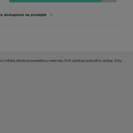
te dostupnost na prodejně
mco měkká středová podrážka z materiálu EVA zajišťuje pohodlný došlap. Díky