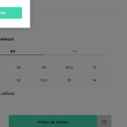
OK
 barvy
elikost
EU
US
28
29
30,5
31
32
32,5
33
34
t velikost
Přidat do košíku