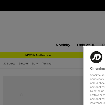
Novinky
Only
Pán
Novinky
Only at JD
P
at
JD
NEW IN Podívejte se
JD Sports
Dětské
Boty
Tenisky
Chráníme
Snažíme se,
odpovídaly 
pokud chcet
personalizo
zájmům, per
nastavení s
personalizo
informace 