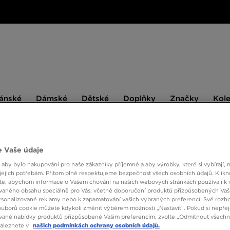
ské
Dámské
Dětské
Doplňky
Značky
ánské
Dámské
Dětské
Doplňky
Značky
Kol
BESTSELLERS
 Vaše údaje
 aby bylo nakupování pro naše zákazníky příjemné a aby výrobky, které si vybírají, 
ONLY AT
jejich potřebám. Přitom plně respektujeme bezpečnost všech osobních údajů. Klikn
e, abychom informace o Vašem chování na našich webových stránkách používali k 
REEB
vaného obsahu speciálně pro Vás, včetně doporučení produktů přizpůsobených Va
sonalizované reklamy nebo k zapamatování vašich vybraných preferencí. Své rozho
ouborů cookie můžete kdykoli změnit výběrem možnosti „Nastavit“. Pokud si nepřej
vané nabídky produktů přizpůsobené Vašim preferencím, zvolte „Odmítnout všechny
750 K
naleznete v
našich podmínkách ochrany osobních údajů.