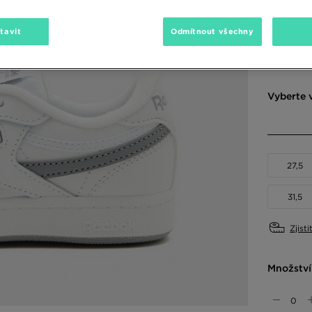
tavit
Odmítnout všechny
Dostupné
Vyberte v
27,5
31,5
Zjisti
Množství