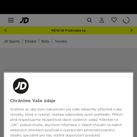
NEW IN Podívejte se
JD Sports
Dětské
Boty
Tenisky
Chráníme Vaše údaje
Snažíme se, aby bylo nakupování pro naše zákazníky příjemné a aby
výrobky, které si vybírají, nejlépe odpovídaly jejich potřebám. Přitom
plně respektujeme bezpečnost všech osobních údajů. Klikněte na
„OK“, pokud chcete, abychom informace o Vašem chování na našich
webových stránkách používali k vypracování personalizovaného
obsahu speciálně pro Vás, včetně doporučení produktů