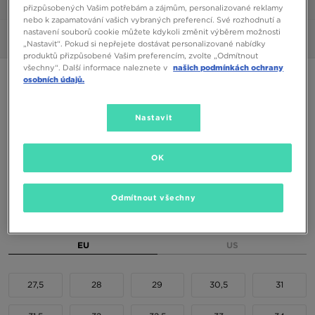
1/6
přizpůsobených Vašim potřebám a zájmům, personalizované reklamy
nebo k zapamatování vašich vybraných preferencí. Své rozhodnutí a
nastavení souborů cookie můžete kdykoli změnit výběrem možnosti
Obrázky
360°
„Nastavit“. Pokud si nepřejete dostávat personalizované nabídky
produktů přizpůsobené Vašim preferencím, zvolte „Odmítnout
všechny“. Další informace naleznete v
našich podmínkách ochrany
ONLY AT JD
osobních údajů.
REEBOK CLUB C REVENGE
Nastavit
750 Kč
OK
Dostupné Barvy
Odmítnout všechny
Vyberte velikost
EU
US
27,5
28
29
30,5
31