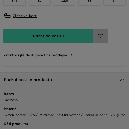
31,5
32
32,5
33
34
Zjistit velikost
Přidat do košíku
Zkontrolujte dostupnost na prodejně
Podrobnosti o produktu
Barva
Krémová
Materiál
Svršek: přírodní kůže/ Polstrování: textilní materiál/ Podrážka: pěna EVA, guma
Kód produktu