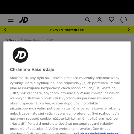
NEW IN Podívejte se
JD Sports
New Balance 500
New Balance 500
3 produkty
Chráníme Vaše údaje
Snažíme se, aby bylo nakupování pro naše zákazníky příjemné a aby
Seřadit:
Doporučené
Filtrovat
výrobky, které si vybírají, nejlépe odpovídaly jejich potřebám. Přitom
plně respektujeme bezpečnost všech osobních údajů. Klikněte na
„OK“, pokud chcete, abychom informace o Vašem chování na našich
webových stránkách používali k vypracování personalizovaného
obsahu speciálně pro Vás, včetně doporučení produktů
přizpůsobených Vašim potřebám a zájmům, personalizované reklamy
nebo k zapamatování vašich vybraných preferencí. Své rozhodnutí a
nastavení souborů cookie můžete kdykoli změnit výběrem možnosti
„Nastavit“. Pokud si nepřejete dostávat personalizované nabídky
produktů přizpůsobené Vašim preferencím, zvolte „Odmítnout
všechny“. Další informace naleznete v
našich podmínkách ochrany