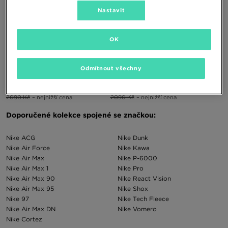
Nastavit
OK
NIKE AIR PEGASUS 2005
NIKE AIR PEGASUS 2005 SE
Odmítnout všechny
1690 Kč
3490 Kč
1690 Kč
3490 Kč
2090 Kč
– nejnižší cena
2090 Kč
– nejnižší cena
Doporučené kolekce spojené se značkou:
Nike ACG
Nike Dunk
Nike Air Force
Nike Kawa
Nike Air Max
Nike P-6000
Nike Air Max 1
Nike Pro
Nike Air Max 90
Nike React Vision
Nike Air Max 95
Nike Shox
Nike 97
Nike Tech Fleece
Nike Air Max DN
Nike Vomero
Nike Cortez