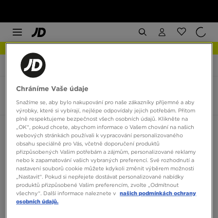
NEW IN Podívejte se
JD Sports
Nike Air Pegasus 2005
Chráníme Vaše údaje
Nike Air Pegasus 2005
2 produkty
Snažíme se, aby bylo nakupování pro naše zákazníky příjemné a aby
výrobky, které si vybírají, nejlépe odpovídaly jejich potřebám. Přitom
plně respektujeme bezpečnost všech osobních údajů. Klikněte na
„OK“, pokud chcete, abychom informace o Vašem chování na našich
Seřadit:
Doporučené
Filtrovat
webových stránkách používali k vypracování personalizovaného
obsahu speciálně pro Vás, včetně doporučení produktů
přizpůsobených Vašim potřebám a zájmům, personalizované reklamy
nebo k zapamatování vašich vybraných preferencí. Své rozhodnutí a
nastavení souborů cookie můžete kdykoli změnit výběrem možnosti
„Nastavit“. Pokud si nepřejete dostávat personalizované nabídky
produktů přizpůsobené Vašim preferencím, zvolte „Odmítnout
všechny“. Další informace naleznete v
našich podmínkách ochrany
osobních údajů.