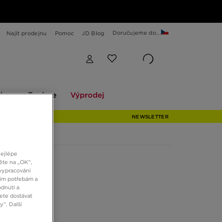
Doručujeme do...
Najít prodejnu
Pomoc
JD Blog
Explore
Výprodej
ekce
Explore
Výprodej
NEWSLETTER
nejlépe
ěte na „OK“,
vypracování
šim potřebám a
dnutí a
ete dostávat
“. Další