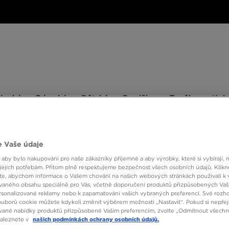
ské
Dámské
Dětské
Doplňky
Značky
ánské
Dámské
Dětské
Doplňky
Značky
Kol
BESTSELLERS
 Vaše údaje
 aby bylo nakupování pro naše zákazníky příjemné a aby výrobky, které si vybírají, 
jejich potřebám. Přitom plně respektujeme bezpečnost všech osobních údajů. Klikn
e, abychom informace o Vašem chování na našich webových stránkách používali k 
vaného obsahu speciálně pro Vás, včetně doporučení produktů přizpůsobených Va
sonalizované reklamy nebo k zapamatování vašich vybraných preferencí. Své rozho
Barva
ouborů cookie můžete kdykoli změnit výběrem možnosti „Nastavit“. Pokud si nepřej
vané nabídky produktů přizpůsobené Vašim preferencím, zvolte „Odmítnout všechny
naleznete v
našich podmínkách ochrany osobních údajů.