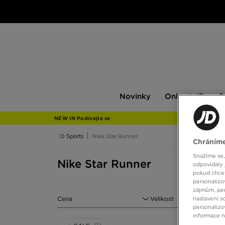
Novinky
Only
Pán
Novinky
Only at JD
P
at
JD
NEW IN Podívejte se
JD Sports
Nike Star Runner
Chráníme
Snažíme se,
Nike Star Runner
odpovídaly 
pokud chcet
personalizo
zájmům, per
Cena
Velikost
nastavení s
personalizo
informace 