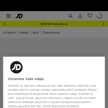
NEW IN Podívejte se
JD Sports
Pánské
Boty
Trekové boty
Chráníme Vaše údaje
Snažíme se, aby bylo nakupování pro naše zákazníky příjemné a aby
výrobky, které si vybírají, nejlépe odpovídaly jejich potřebám. Přitom
plně respektujeme bezpečnost všech osobních údajů. Klikněte na
„OK“, pokud chcete, abychom informace o Vašem chování na našich
webových stránkách používali k vypracování personalizovaného
obsahu speciálně pro Vás, včetně doporučení produktů