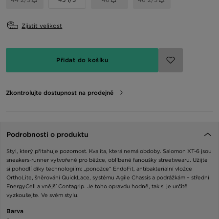
Zjistit velikost
Přidat do košíku
Zkontrolujte dostupnost na prodejně
Podrobnosti o produktu
Styl, který přitahuje pozornost. Kvalita, která nemá obdoby. Salomon XT-6 jsou
sneakers-runner vytvořené pro běžce, oblíbené fanoušky streetwearu. Užijte
si pohodlí díky technologiím: „ponožce“ EndoFit, antibakteriální vložce
OrthoLite, šněrování QuickLace, systému Agile Chassis a podrážkám – střední
EnergyCell a vnější Contagrip. Je toho opravdu hodně, tak si je určitě
vyzkoušejte. Ve svém stylu.
Barva