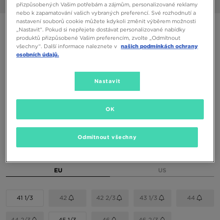
1/6
přizpůsobených Vašim potřebám a zájmům, personalizované reklamy
nebo k zapamatování vašich vybraných preferencí. Své rozhodnutí a
nastavení souborů cookie můžete kdykoli změnit výběrem možnosti
ONLY AT JD
„Nastavit“. Pokud si nepřejete dostávat personalizované nabídky
produktů přizpůsobené Vašim preferencím, zvolte „Odmítnout
SALOMON XT-6
všechny“. Další informace naleznete v
našich podmínkách ochrany
osobních údajů.
2990 Kč
3690 Kč
-19%
(Nejnižší cena za posledních 30 dní)
Nastavit
4490 Kč
-33%
(Původní cena)
OK
Dostupné Barvy
Odmítnout všechny
Vyberte velikost
EU
US
41 1/3
42
42 2/3
43 1/3
44
44 2/3
45 1/3
46
46 2/3