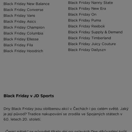
Black Friday Nanny State
Black Friday New Balance
Black Friday New Era
Black Friday Converse
Black Friday On
Black Friday Vans
Black Friday Puma
Black Friday Asics
Black Friday Reebok
Black Friday Champion
Black Friday Supply & Demand
Black Friday Columbia
Black Friday Timberland
Black Friday Ellesse
Black Friday Juicy Couture
Black Friday Fila
Black Friday Dailyszn
Black Friday Hoodrich
Black Friday v JD Sports
Dny Black Friday jsou oblíbenou akcí v Čechách i po celém světě. Jaký
je její původ? Tradice nakupování se zrodila ve Spojených státech v
60. letech 20. století.
„Černý pátek“ se původně říkalo dni po oslavách Dne díkůvzdání kvůli