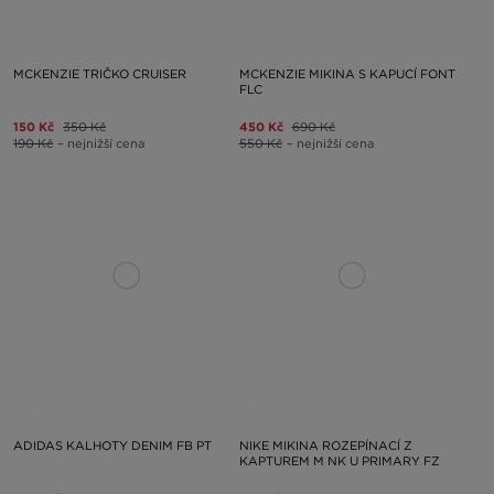
MCKENZIE TRIČKO CRUISER
MCKENZIE MIKINA S KAPUCÍ FONT
FLC
150 Kč
350 Kč
450 Kč
690 Kč
190 Kč
– nejnižší cena
550 Kč
– nejnižší cena
ADIDAS KALHOTY DENIM FB PT
NIKE MIKINA ROZEPÍNACÍ Z
KAPTUREM M NK U PRIMARY FZ