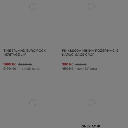
TIMBERLAND EURO ROCK
PINK&SODA MIKINA ROZEPÍNACÍ S
HERITAGE L/F
KAPUCÍ SAGE CROP
1690 Kč
3090 Kč
390 Kč
850 Kč
2190 Kč
– nejnižší cena
450 Kč
– nejnižší cena
ONLY AT