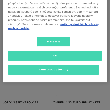
přizpůsobených Vašim potřebám a zájmům, personalizované reklamy
nebo k zapamatování vašich vybraných preferencí. Své rozhodnutí a
nastavení souborů cookie můžete kdykoli změnit výběrem možnosti
„Nastavit“. Pokud si nepřejete dostávat personalizované nabídky
produktů přizpůsobené Vašim preferencím, zvolte „Odmítnout
MCKENZIE BUNDA ZIMNÍ TOBA
VANS KNU SKOOL
všechny“. Další informace naleznete v
našich podmínkách ochrany
BUBL OLV-IGN
osobních údajů.
1890 Kč
2390 Kč
Nastavit
OK
Odmítnout všechny
JORDAN SPIZIKE LOW BP
TIMBERLAND EURO SPRINT HIKER