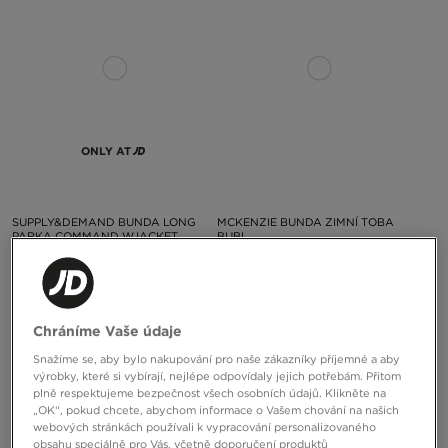
ONLY AT
SUPPLY&DEMAND BUNDA LONG
MCKENZIE BUNDA ZIMNÍ TOBA
PARKA COMMAND WJACKET
BUBL
2890 Kč
1890 Kč
Chráníme Vaše údaje
Snažíme se, aby bylo nakupování pro naše zákazníky příjemné a aby
výrobky, které si vybírají, nejlépe odpovídaly jejich potřebám. Přitom
plně respektujeme bezpečnost všech osobních údajů. Klikněte na
„OK“, pokud chcete, abychom informace o Vašem chování na našich
webových stránkách používali k vypracování personalizovaného
obsahu speciálně pro Vás, včetně doporučení produktů