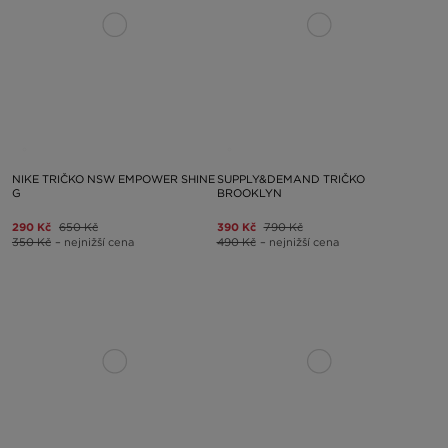
NIKE TRIČKO NSW EMPOWER SHINE
SUPPLY&DEMAND TRIČKO
G
BROOKLYN
290 Kč
650 Kč
390 Kč
790 Kč
350 Kč
– nejnižší cena
490 Kč
– nejnižší cena