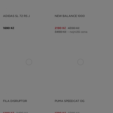
ADIDAS SL 72 RS J
NEW BALANCE 1000
1690 Kč
2190 Kč
4390 Kč
3490 Kč
– nejnižší cena
FILA DISRUPTOR
PUMA SPEEDCAT OG
1290 Kč
2490 Kč
1790 Kč
2790 Kč