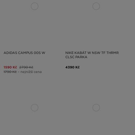
ADIDAS CAMPUS 00S W
NIKE KABÁT W NSW TF THRMR
CLSC PARKA
1590 Kč
2790 Kč
4390 Kč
1790 Kč
– nejnižší cena