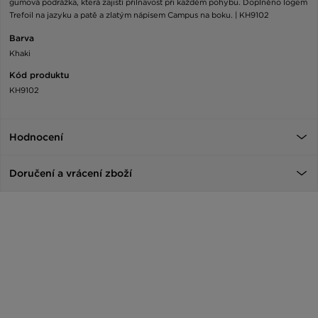
gumová podrážka, která zajistí přilnavost při každém pohybu. Doplněno logem
Trefoil na jazyku a patě a zlatým nápisem Campus na boku. | KH9102
Barva
Khaki
Kód produktu
KH9102
Hodnocení
Doručení a vrácení zboží