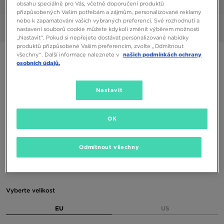
1/6
obsahu speciálně pro Vás, včetně doporučení produktů
přizpůsobených Vašim potřebám a zájmům, personalizované reklamy
nebo k zapamatování vašich vybraných preferencí. Své rozhodnutí a
Obrázky
360°
nastavení souborů cookie můžete kdykoli změnit výběrem možnosti
„Nastavit“. Pokud si nepřejete dostávat personalizované nabídky
produktů přizpůsobené Vašim preferencím, zvolte „Odmítnout
ONLY AT JD
všechny“. Další informace naleznete v
našich podmínkách ochrany
osobních údajů.
ADIDAS CAMPUS 00S J
Nastavit
1490 Kč
1690 Kč
-12%
(Nejnižší cena za posledních 30 dní)
OK
2190 Kč
-32%
(Původní cena)
Dostupné Barvy
Odmítnout všechny
Vyberte velikost
EU
US