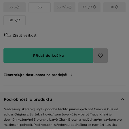
35,5
36
36 2/3
37 1/3
38
38 2/3
Zjistit velikost
Přidat do košíku
Zkontrolujte dostupnost na prodejně
Podrobnosti o produktu
Nadčasový skateový styl v podobě těchto juniorských bot Campus 00s od
adidas Originals. Svršek z hovězí semišové kůže v barvě Trace Khaki je
doplněn koženými 3 pruhy v barvě Chalk Brown a nadýchaným jazykem pro
maximální pohodlí. Pod robustní středovou podrážkou se nachází klasická