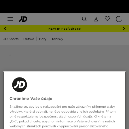
NEW IN Podívejte se
JD Sports
Dětské
Boty
Tenisky
Chráníme Vaše údaje
Snažíme se, aby bylo nakupování pro naše zákazníky příjemné a aby
výrobky, které si vybírají, nejlépe odpovídaly jejich potřebám. Přitom
plně respektujeme bezpečnost všech osobních údajů. Klikněte na
„OK“, pokud chcete, abychom informace o Vašem chování na našich
webových stránkách používali k vypracování personalizovaného