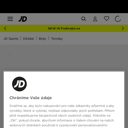
NEW IN Podívejte se
JD Sports
Dětské
Boty
Tenisky
Chráníme Vaše údaje
Snažíme se, aby bylo nakupování pro naše zákazníky příjemné a aby
výrobky, které si vybírají, nejlépe odpovídaly jejich potřebám. Přitom
plně respektujeme bezpečnost všech osobních údajů. Klikněte na
„OK“, pokud chcete, abychom informace o Vašem chování na našich
webových stránkách používali k vypracování personalizovaného