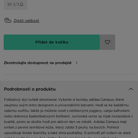
38 2/3
Zjistit velikost
Přidat do košíku
Zkontrolujte dostupnost na prodejně
Podrobnosti o produktu
Fotbalový styl ovládl streetwear. Vyberte si tenisky adidas Campus, které
zaujmou svým retro designem a univerzálními barvami. Hodí se ke každému
vašemu outfitu, takže je můžete nosit s oblíbenými joggery, cargo kalhotami
nebo dokonce basketbalovými šortkami. Juniorská verze se nijak nezaostává v
kvalitě, proto se skvěle hodí pro aktivní den ve městě. Adidas Campus mají
svršek z pevné semišové kůže, který zdobí 3 pruhy na bocích. Pohled
upoutávají široké tkaničky a také silná podrážka. O pohodlí při nošení se stará