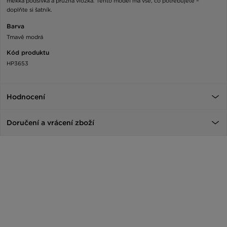
měkká podšívka a pružná vložka. Tento model má vše, co potřebujete –
doplňte si šatník.
Barva
Tmavě modrá
Kód produktu
HP3653
Hodnocení
Doručení a vrácení zboží