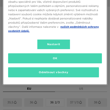
1/6
obsahu speciálně pro Vás, včetně doporučení produktů
přizpůsobených Vašim potřebám a zájmům, personalizované reklamy
nebo k zapamatování vašich vybraných preferencí. Své rozhodnutí a
ONLY AT JD
nastavení souborů cookie můžete kdykoli změnit výběrem možnosti
„Nastavit“. Pokud si nepřejete dostávat personalizované nabídky
ADIDAS CAMPUS 00S J
produktů přizpůsobené Vašim preferencím, zvolte „Odmítnout
všechny“. Další informace naleznete v
našich podmínkách ochrany
osobních údajů.
1290 Kč
1590 Kč
-19%
(Nejnižší cena za posledních 30 dní)
Nastavit
2190 Kč
-41%
(Původní cena)
Dostupné Barvy
OK
Odmítnout všechny
Vyberte velikost
EU
US
35,5
36
36 2/3
37 1/3
38