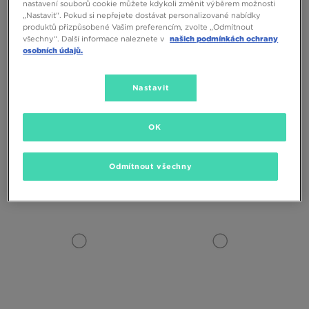
nastavení souborů cookie můžete kdykoli změnit výběrem možnosti
„Nastavit“. Pokud si nepřejete dostávat personalizované nabídky
produktů přizpůsobené Vašim preferencím, zvolte „Odmítnout
všechny“. Další informace naleznete v
našich podmínkách ochrany
osobních údajů.
Nastavit
ADIDAS SUPERSTAR 360 WTR
NIKE MANOA 17 BP
OK
BOOT C
1490 Kč
2090 Kč
Odmítnout všechny