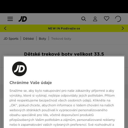
NEW IN Podívejte se
JD Sports
Dětské
Boty
Trekové boty
Dětské trekové boty velikost 33,5
5 produktů
Seřadit:
Doporučené
Filtrovat
1
Chráníme Vaše údaje
Snažíme se, aby bylo nakupování pro naše zákazníky příjemné a aby
33,5
Vybrané:
Smazat vše
výrobky, které si vybírají, nejlépe odpovídaly jejich potřebám. Přitom
plně respektujeme bezpečnost všech osobních údajů. Klikněte na
„OK“, pokud chcete, abychom informace o Vašem chování na našich
webových stránkách používali k vypracování personalizovaného
obsahu speciálně pro Vás, včetně doporučení produktů
přizpůsobených Vašim potřebám a zájmům, personalizované reklamy
nebo k zapamatování vašich vybraných preferencí. Své rozhodnutí a